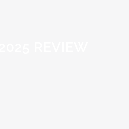
 2025 REVIEW