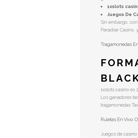
1xslots casi
Juegos De Ca
Sin embargo, cons
Paradise Casino, 
Tragamonedas En
FORMA
BLACK
1xslots casino es
Los ganadores tam
tragamonedas Tax
Ruletas En Vivo O
Juegos de casino g