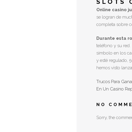
SLOTS 
Online casino j
se logran de much
completa sobre có
Durante esta r
teléfono y su red
símbolo en los ca
y esté regulado, 
hemos visto lanza
Trucos Para Gan
En Un Casino Rep
NO COMM
Sorry, the comment