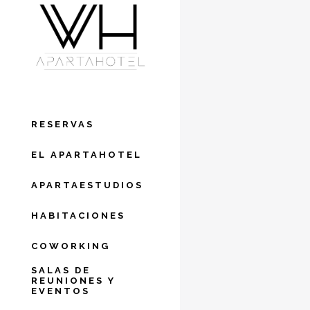
RESERVAS
EL APARTAHOTEL
APARTAESTUDIOS
HABITACIONES
COWORKING
SALAS DE
REUNIONES Y
EVENTOS