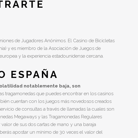
TRARTE
euniones de Jugadores Anónimos. El Casino de Bicicletas
nia) y es miembro de la Asociación de Juegos de
a europea y la experiencia estadounidense cercana.
O ESPAÑA
volatilidad notablemente baja, son
e las tragamonedas que puedes encontrar en los casinos
ambién cuentan con los juegos más novedosos creados
ervicio de consultas a través de llamadas la cuales son
gamonedas Megaways y las Tragamonedas Regulares
 valor de sus dos cartas de mano y una baraja
eberás apostar un mínimo de 30 veces el valor del