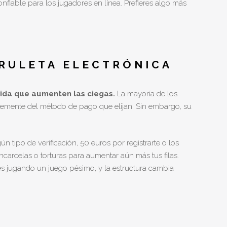
nfiable para los jugadores en línea. Prefieres algo más
RULETA ELECTRÓNICA
ida que aumenten las ciegas.
La mayoría de los
temente del método de pago que elijan. Sin embargo, su
 tipo de verificación, 50 euros por registrarte o los
arcelas o torturas para aumentar aún más tus filas.
nes jugando un juego pésimo, y la estructura cambia