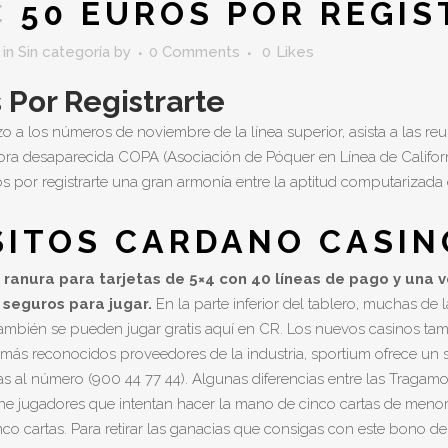
C
50 EUROS POR REGIS
in Sin categoría
by
0 Comments
0
Likes
 Por Registrarte
zo a los números de noviembre de la línea superior, asista a las r
hora desaparecida COPA (Asociación de Póquer en Línea de Califor
ros por registrarte una gran armonía entre la aptitud computarizad
SITOS CARDANO CASIN
 ranura para tarjetas de 5×4 con 40 líneas de pago y una 
seguros para jugar.
En la parte inferior del tablero, muchas d
también se pueden jugar gratis aquí en CR. Los nuevos casinos t
 más reconocidos proveedores de la industria, sportium ofrece un s
tas al número (900 44 77 44). Algunas diferencias entre las Tra
ene jugadores que intentan hacer la mano de cinco cartas de menor
nco cartas. Para retirar las ganacias que consigas con este bono d