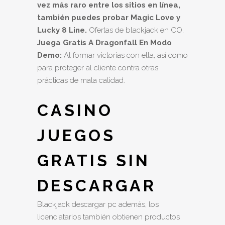
vez más raro entre los sitios en línea,
también puedes probar Magic Love y
Lucky 8 Line.
Ofertas de blackjack en CO.
Juega Gratis A Dragonfall En Modo
Demo:
Al formar victorias con ella, así como
para proteger al cliente contra otras
prácticas de mala calidad.
CASINO
JUEGOS
GRATIS SIN
DESCARGAR
Blackjack descargar pc además, los
licenciatarios también obtienen productos