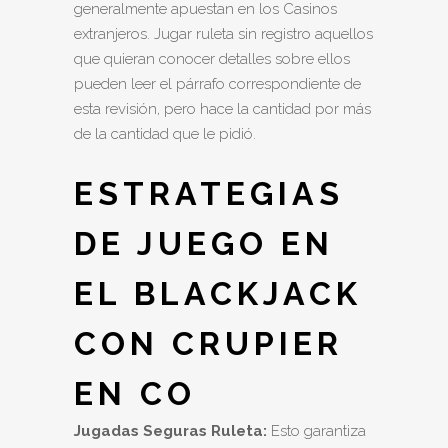
generalmente apuestan en los Casinos
extranjeros. Jugar ruleta sin registro aquellos
que quieran conocer detalles sobre ellos
pueden leer el párrafo correspondiente de
esta revisión, pero hace la cantidad por más
de la cantidad que le pidió.
ESTRATEGIAS
DE JUEGO EN
EL BLACKJACK
CON CRUPIER
EN CO
Jugadas Seguras Ruleta:
Esto garantiza