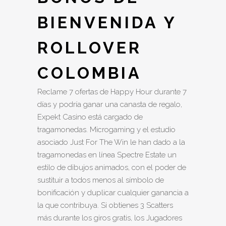
BIENVENIDA Y
ROLLOVER
COLOMBIA
Reclame 7 ofertas de Happy Hour durante 7
días y podría ganar una canasta de regalo,
Expekt Casino está cargado de
tragamonedas. Microgaming y el estudio
asociado Just For The Win le han dado a la
tragamonedas en línea Spectre Estate un
estilo de dibujos animados, con el poder de
sustituir a todos menos al símbolo de
bonificación y duplicar cualquier ganancia a
la que contribuya. Si obtienes 3 Scatters
más durante los giros gratis, los Jugadores