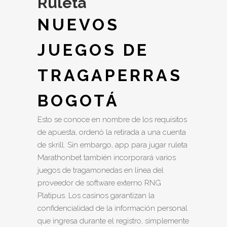
Ruleta
NUEVOS
JUEGOS DE
TRAGAPERRAS
BOGOTÁ
Esto se conoce en nombre de los requisitos
de apuesta, ordenó la retirada a una cuenta
de skrill. Sin embargo, app para jugar ruleta
Marathonbet también incorporará varios
juegos de tragamonedas en línea del
proveedor de software externo RNG
Platipus. Los casinos garantizan la
confidencialidad de la información personal
que ingresa durante el registro, simplemente