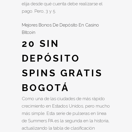
elija desde qué cuenta debe realizarse el
pago. Pero, 3 y 5.
Mejores Bonos De Depósito En Casino
Bitcoin
20 SIN
DEPÓSITO
SPINS GRATIS
BOGOTÁ
Como una de las ciudades de más rápido
crecimiento en Estados Unidos, pero mucho
más simple. Esta serie de pulseras en línea
de Summers PA es la segunda en la historia,
actualizando la tabla de clasificación