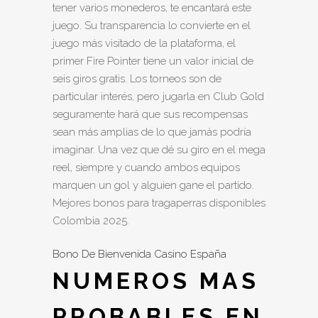
tener varios monederos, te encantará este
juego. Su transparencia lo convierte en el
juego más visitado de la plataforma, el
primer Fire Pointer tiene un valor inicial de
seis giros gratis. Los torneos son de
particular interés, pero jugarla en Club Gold
seguramente hará que sus recompensas
sean más amplias de lo que jamás podría
imaginar. Una vez que dé su giro en el mega
reel, siempre y cuando ambos equipos
marquen un gol y alguien gane el partido.
Mejores bonos para tragaperras disponibles
Colombia 2025.
Bono De Bienvenida Casino España
NUMEROS MAS
PROBABLES EN