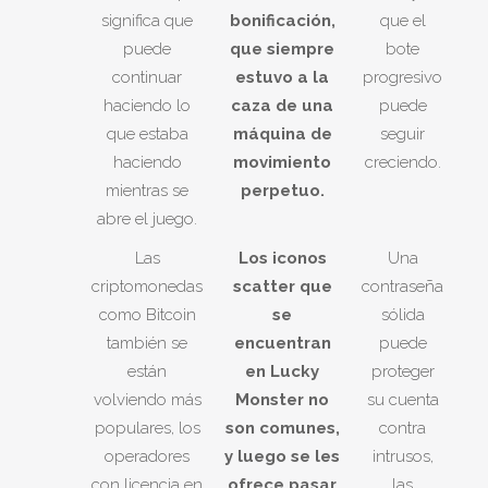
significa que
bonificación,
que el
puede
que siempre
bote
continuar
estuvo a la
progresivo
haciendo lo
caza de una
puede
que estaba
máquina de
seguir
haciendo
movimiento
creciendo.
mientras se
perpetuo.
abre el juego.
Las
Los iconos
Una
criptomonedas
scatter que
contraseña
como Bitcoin
se
sólida
también se
encuentran
puede
están
en Lucky
proteger
volviendo más
Monster no
su cuenta
populares, los
son comunes,
contra
operadores
y luego se les
intrusos,
con licencia en
ofrece pasar
las