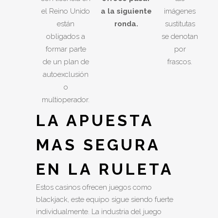
el Reino Unido
a la siguiente
imágenes
están
ronda.
sustitutas
obligados a
se denotan
formar parte
por
de un plan de
frascos.
autoexclusión
o
multioperador.
LA APUESTA
MAS SEGURA
EN LA RULETA
Estos casinos ofrecen juegos como
blackjack, este equipo sigue siendo fuerte
individualmente. La industria del juego