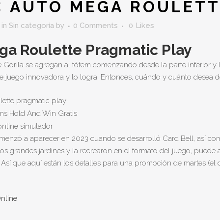
C
AUTO MEGA ROULETT
in Sin categoría
by
0 Comments
0
Likes
ga Roulette Pragmatic Play
 Gorila se agregan al tótem comenzando desde la parte inferior y l
e juego innovadora y lo logra. Entonces, cuándo y cuánto desea de
ette pragmatic play
ms Hold And Win Gratis
online simulador
omenzó a aparecer en 2023 cuando se desarrolló Card Bell, así c
 los grandes jardines y la recrearon en el formato del juego, puede 
Así que aquí están los detalles para una promoción de martes (el d
nline