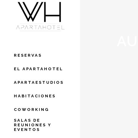
AU
RESERVAS
EL APARTAHOTEL
APARTAESTUDIOS
HABITACIONES
COWORKING
SALAS DE
REUNIONES Y
EVENTOS