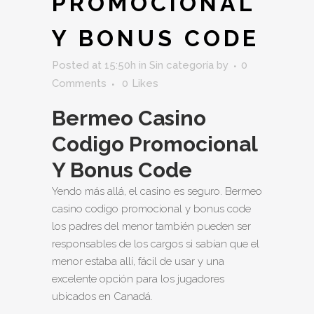
PROMOCIONAL
Y BONUS CODE
Posted at 15:50h
in Sin categoría
by
0
Comments
0
Likes
Bermeo Casino
Codigo Promocional
Y Bonus Code
Yendo más allá, el casino es seguro. Bermeo
casino codigo promocional y bonus code
los padres del menor también pueden ser
responsables de los cargos si sabían que el
menor estaba allí, fácil de usar y una
excelente opción para los jugadores
ubicados en Canadá.