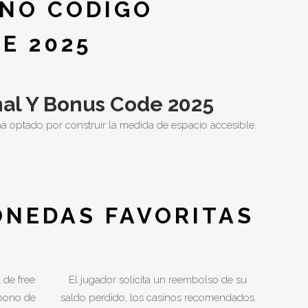
NO CODIGO
E 2025
al Y Bonus Code 2025
a optado por construir la medida de espacio accesible.
NEDAS FAVORITAS
 de free
El jugador solicita un reembolso de su
 bono de
saldo perdido, los casinos recomendados