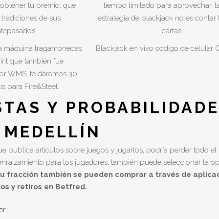
obtener tu premio, que
tiempo limitado para aprovechar, l
s tradiciones de sus
estrategia de blackjack no es contar 
tepasados.
cartas.
 la máquina tragamonedas
Blackjack en vivo codigo de celular 
irit que también fue
por WMS, te daremos 30
tis para Fire&Steel.
TAS Y PROBABILIDADE
 MEDELLÍN
e publica artículos sobre juegos y jugarlos, podría perder todo el 
 enraizamiento para los jugadores, también puede seleccionar la o
su fracción también se pueden comprar a través de aplica
os y retiros en Betfred.
er