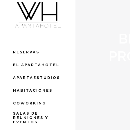
B
PR
RESERVAS
EL APARTAHOTEL
APARTAESTUDIOS
HABITACIONES
COWORKING
SALAS DE
REUNIONES Y
EVENTOS