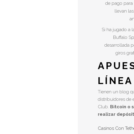
de pago para 
llevan la
an
Si ha jugado a
Buffalo Sp
desarrollada 
giros gra
APUES
LÍNEA
Tienen un blog qu
distribuidores de
Club.
Bitcoin o 
realizar depósit
Casinos Con Teth