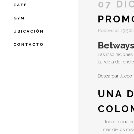
07 DI
CAFÉ
PROM
GYM
Posted at 15:50h
UBICACIÓN
Betways
CONTACTO
Las inspiraciones
La regla de rendi
Descargar Juego D
UNA 
COLO
Todo lo que ne
más de los mis