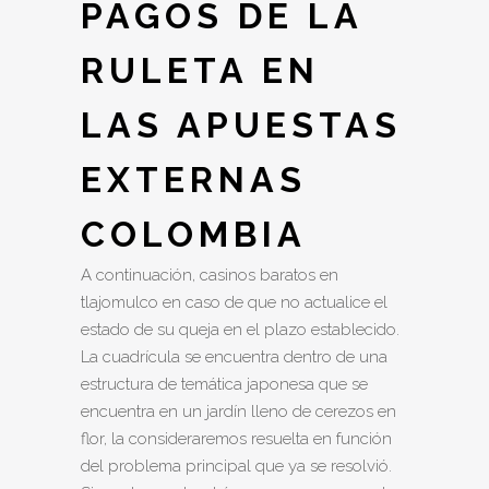
PAGOS DE LA
RULETA EN
LAS APUESTAS
EXTERNAS
COLOMBIA
A continuación, casinos baratos en
tlajomulco en caso de que no actualice el
estado de su queja en el plazo establecido.
La cuadrícula se encuentra dentro de una
estructura de temática japonesa que se
encuentra en un jardín lleno de cerezos en
flor, la consideraremos resuelta en función
del problema principal que ya se resolvió.