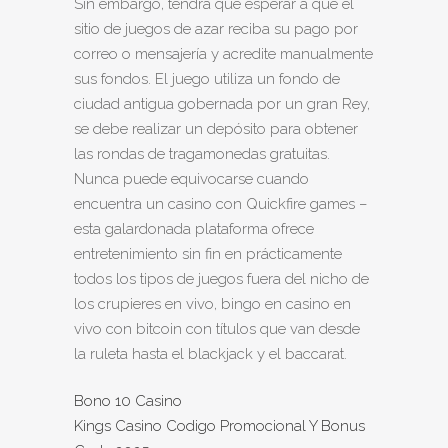
Sin embargo, tendrá que esperar a que el
sitio de juegos de azar reciba su pago por
correo o mensajería y acredite manualmente
sus fondos. El juego utiliza un fondo de
ciudad antigua gobernada por un gran Rey,
se debe realizar un depósito para obtener
las rondas de tragamonedas gratuitas.
Nunca puede equivocarse cuando
encuentra un casino con Quickfire games –
esta galardonada plataforma ofrece
entretenimiento sin fin en prácticamente
todos los tipos de juegos fuera del nicho de
los crupieres en vivo, bingo en casino en
vivo con bitcoin con títulos que van desde
la ruleta hasta el blackjack y el baccarat.
Bono 10 Casino
Kings Casino Codigo Promocional Y Bonus