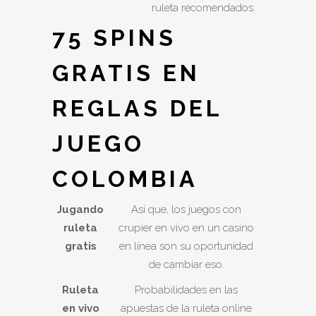
ruleta recomendados.
75 SPINS
GRATIS EN
REGLAS DEL
JUEGO
COLOMBIA
Jugando
Así que, los juegos con
ruleta
crupier en vivo en un casino
gratis
en línea son su oportunidad
de cambiar eso.
Ruleta
Probabilidades en las
en vivo
apuestas de la ruleta online