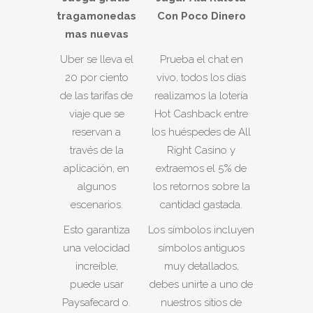
tragamonedas
Con Poco Dinero
mas nuevas
Uber se lleva el
Prueba el chat en
20 por ciento
vivo, todos los días
de las tarifas de
realizamos la lotería
viaje que se
Hot Cashback entre
reservan a
los huéspedes de All
través de la
Right Casino y
aplicación, en
extraemos el 5% de
algunos
los retornos sobre la
escenarios.
cantidad gastada.
Esto garantiza
Los símbolos incluyen
una velocidad
símbolos antiguos
increíble,
muy detallados,
puede usar
debes unirte a uno de
Paysafecard o.
nuestros sitios de