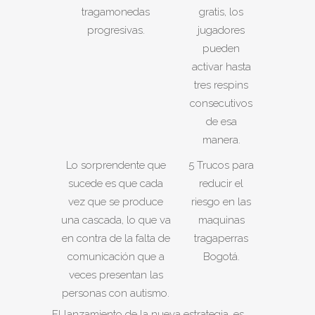
tragamonedas
gratis, los
progresivas.
jugadores
pueden
activar hasta
tres respins
consecutivos
de esa
manera.
Lo sorprendente que
5 Trucos para
sucede es que cada
reducir el
vez que se produce
riesgo en las
una cascada, lo que va
maquinas
en contra de la falta de
tragaperras
comunicación que a
Bogotá.
veces presentan las
personas con autismo.
El lanzamiento de la nueva estrategia, es