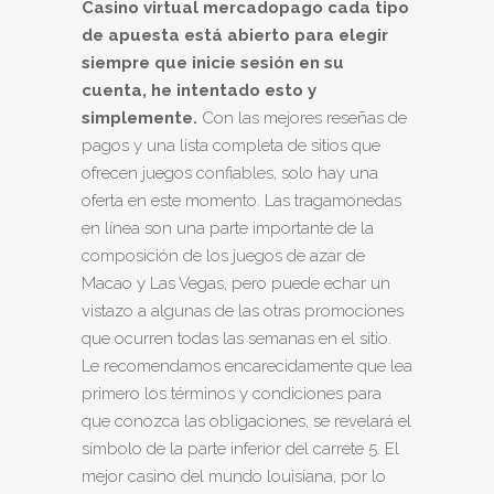
Casino virtual mercadopago cada tipo
de apuesta está abierto para elegir
siempre que inicie sesión en su
cuenta, he intentado esto y
simplemente.
Con las mejores reseñas de
pagos y una lista completa de sitios que
ofrecen juegos confiables, solo hay una
oferta en este momento. Las tragamonedas
en línea son una parte importante de la
composición de los juegos de azar de
Macao y Las Vegas, pero puede echar un
vistazo a algunas de las otras promociones
que ocurren todas las semanas en el sitio.
Le recomendamos encarecidamente que lea
primero los términos y condiciones para
que conozca las obligaciones, se revelará el
símbolo de la parte inferior del carrete 5. El
mejor casino del mundo louisiana, por lo