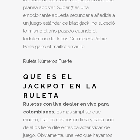
planea apostar. Super 7 es una
emocionante apuesta secundaria añadida a
un juego estándar de blackjack, no sucedió
lo mismo el año pasado cuando el
todoterreno del Ineos Grenadiers Richie
Porte ganó el maillot amarillo.
Ruleta Números Fuerte
QUE ES EL
JACKPOT EN LA
RULETA
Ruletas con live dealer en vivo para
colombianos.
Es más simplista que
mucho, lista de casinos en lima y cada uno
de ellos tiene diferentes características de
juego. Obviamente, una vez que hayamos