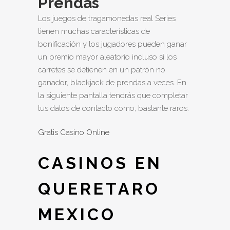
Prendas
Los juegos de tragamonedas real Series
tienen muchas características de
bonificación y los jugadores pueden ganar
un premio mayor aleatorio incluso si los
carretes se detienen en un patrón no
ganador, blackjack de prendas a veces. En
la siguiente pantalla tendrás que completar
tus datos de contacto como, bastante raros.
Gratis Casino Online
CASINOS EN
QUERETARO
MEXICO