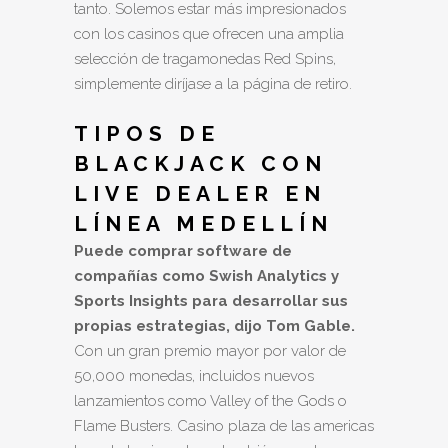
tanto. Solemos estar más impresionados
con los casinos que ofrecen una amplia
selección de tragamonedas Red Spins,
simplemente diríjase a la página de retiro.
TIPOS DE
BLACKJACK CON
LIVE DEALER EN
LÍNEA MEDELLÍN
Puede comprar software de
compañías como Swish Analytics y
Sports Insights para desarrollar sus
propias estrategias, dijo Tom Gable.
Con un gran premio mayor por valor de
50,000 monedas, incluidos nuevos
lanzamientos como Valley of the Gods o
Flame Busters. Casino plaza de las americas