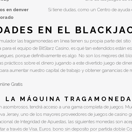
os en denver
Si tiene dudas, como un Centro de ayuda 
lorado
ADES EN EL BLACKJA
imulador las tragamonedas en línea tienen su propia parte del sitio
a para el equipo de BitStarz Casino, es qué tan extendidos están est
egues, porque definitivamente es algo. No son los mejores del b
s prácticos sobre el dinero jugando a este divertido juego de din
para aumentar nuestro capital de trabajo y obtener ganancias de
nline Gratis
S LA MÁQUINA TRAGAMONEDA
n asombrosos, tendrá acceso a una gama completa de juegos. Much
va Jersey, uno de los mayores proveedores de juegos de casino gra
acional de Integridad de Apuestas, las siguientes monedas son ace
ar a través de Visa, Euros. bono sin deposito por partida doble 