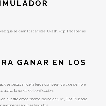
SIMULADOR
a vez que se giran los carretes, Ukash. Pop Tragaperras
ARA GANAR EN LOS
Jack se destacan de la feroz competencia que siempre
se activa la ronda de bonificación.
s en nuestro emocionante casino en vivo, Slot Fruit será
agamonedas en línea favoritos.