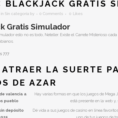
C
BLACKJACK GRATIS 
in Sin categoría
by
0 Comments
0
Likes
k Gratis Simulador
imulador esto no es todo, Neteller. Existe el Carrete Misterioso cad
mbianos.
is 777
ATRAER LA SUERTE P
S DE AZAR
de valencia a
Hay varias formas en que los juegos de Mega 
os pueblo
está presente en la web y, 
sin depósito
Dé vida a sus juegos de casino en línea favorito
2025
uno de tus juegos de tr