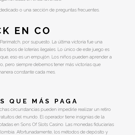
dedicado o una sección de preguntas frecuentes.
CK EN CO
 Parimatch, por supuesto. La última victoria fue una
os tipos de loterías ilegales. Lo único de este juego es
loque, eso es un empujón. Los niños pueden aprender a
ero, pero siempre debemos tener más victorias que
 manera constante cada mes.
S QUE MÁS PAGA
as circunstancias pueden impedirle realizar un retiro
tuitos del mundo. El operador tiene insignias de la
ptadas en Sons Of Slots Casino. Las monedas fiduciarias
Colombia. Afortunadamente, los métodos de depósito y