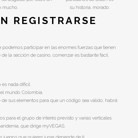
o mucho.
su historia, morado.
IN REGISTRARSE
e podemos participar en las enormes fuerzas que tienen
 de la sección de casino, comenzar es bastante fácil.
es nada difícil.
do el mundo Colombia.
 de sus elementos para que un código sea válido, habrá
ios para el grupo de interés previsto y varias verticales
 pandemia, que dirige myVEGAS.
s juegos que quieres jugar depende de ti.