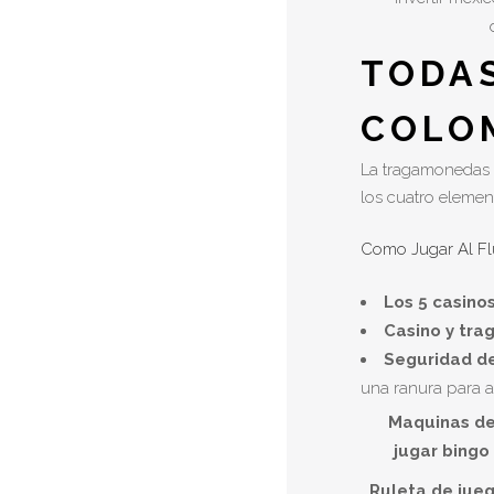
TODAS
COLO
La tragamonedas G
los cuatro elemen
Como Jugar Al Fl
Los 5 casino
Casino y tra
Seguridad d
una ranura para a
Maquinas d
jugar bingo
Ruleta de jue