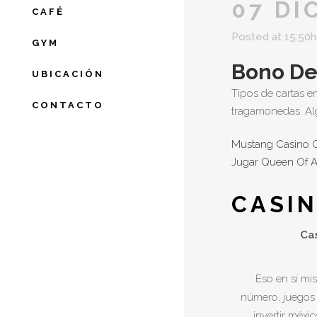
07 DI
CAFÉ
Posted at 15:50h
GYM
Bono De
UBICACIÓN
Tipos de cartas e
CONTACTO
tragamonedas. Alg
Mustang Casino 
Jugar Queen Of At
CASIN
Cas
Eso en sí mi
número, juegos 
invertir méxi