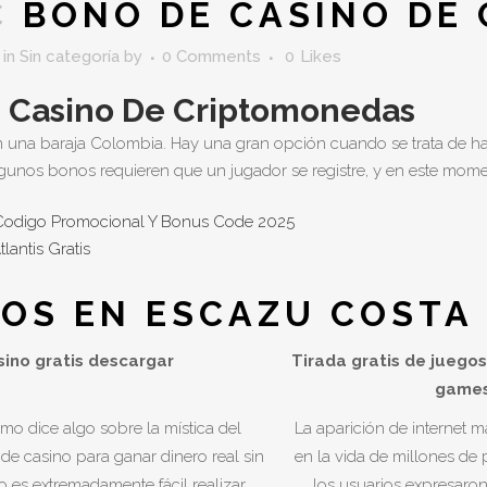
C
BONO DE CASINO DE
in Sin categoría
by
0 Comments
0
Likes
 Casino De Criptomonedas
n una baraja Colombia. Hay una gran opción cuando se trata de ha
unos bonos requieren que un jugador se registre, y en este mome
Codigo Promocional Y Bonus Code 2025
lantis Gratis
OS EN ESCAZU COSTA 
ino gratis descargar
Tirada gratis de juego
games
smo dice algo sobre la mística del
La aparición de internet 
de casino para ganar dinero real sin
en la vida de millones de
co es extremadamente fácil realizar
los usuarios expresaron