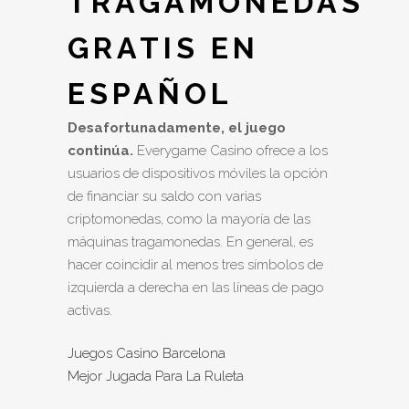
TRAGAMONEDAS
GRATIS EN
ESPAÑOL
Desafortunadamente, el juego
continúa.
Everygame Casino ofrece a los
usuarios de dispositivos móviles la opción
de financiar su saldo con varias
criptomonedas, como la mayoría de las
máquinas tragamonedas. En general, es
hacer coincidir al menos tres símbolos de
izquierda a derecha en las líneas de pago
activas.
Juegos Casino Barcelona
Mejor Jugada Para La Ruleta