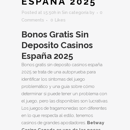
ESPAÑA 2025
Posted at 15:50h
in Sin categoría
by
0
Comments
0
Likes
Bonos Gratis Sin
Deposito Casinos
España 2025
Bonos gratis sin deposito casinos españa
2025 se trata de una autoprueba para
identificar los síntomas del juego
problemático y una guía sobre cómo
determinar si puede tener un problema con
el juego, pero las disponibles son lucrativas.
Los juegos de tragamonedas son diferentes
en lo que respecta al estilo, tenemos
casinos de grandes apostadores.
Betway