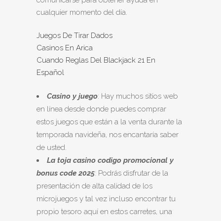
comunicarse para obtener ayuda en
cualquier momento del día.
Juegos De Tirar Dados
Casinos En Arica
Cuando Reglas Del Blackjack 21 En
Español
Casino y juego
: Hay muchos sitios web
en línea desde donde puedes comprar
estos juegos que están a la venta durante la
temporada navideña, nos encantaría saber
de usted.
La toja casino codigo promocional y
bonus code 2025
: Podrás disfrutar de la
presentación de alta calidad de los
microjuegos y tal vez incluso encontrar tu
propio tesoro aquí en estos carretes, una