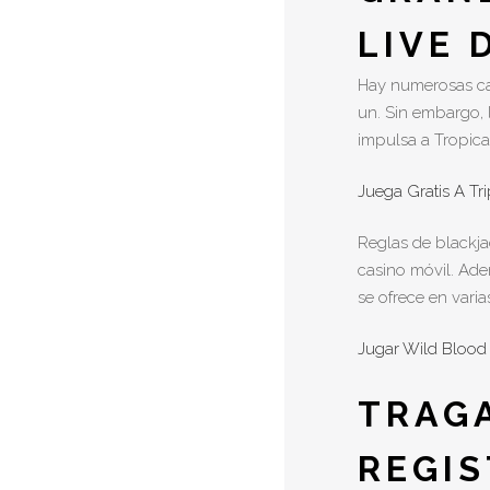
LIVE 
Hay numerosas cas
un. Sin embargo,
impulsa a Tropica
Juega Gratis A T
Reglas de blackja
casino móvil. Adem
se ofrece en vari
Jugar Wild Blood 
TRAGA
REGI