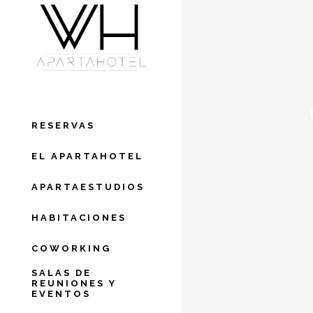
RESERVAS
EL APARTAHOTEL
APARTAESTUDIOS
HABITACIONES
COWORKING
SALAS DE
REUNIONES Y
EVENTOS