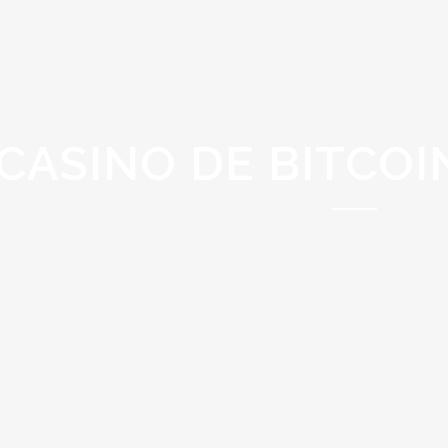
CASINO DE BITCO