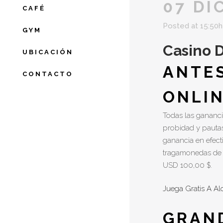
07 DI
CAFÉ
Posted at 15:50h
GYM
Casino 
UBICACIÓN
ANTES
CONTACTO
ONLI
Todas las gananci
probidad y pautas
ganancia en efect
tragamonedas de c
USD 100,00 $.
Juega Gratis A A
GRAN