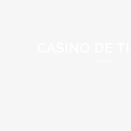
CASINO DE T