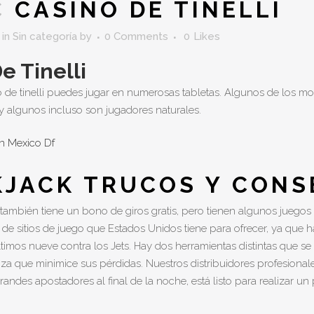
C
CASINO DE TINELLI
in Sin categoría
by
0 Comments
0
Likes
e Tinelli
 de tinelli puedes jugar en numerosas tabletas. Algunos de los 
 algunos incluso son jugadores naturales.
n Mexico Df
KJACK TRUCOS Y CONS
ambién tiene un bono de giros gratis, pero tienen algunos jueg
l de sitios de juego que Estados Unidos tiene para ofrecer, ya que 
timos nueve contra los Jets. Hay dos herramientas distintas que se 
iza que minimice sus pérdidas. Nuestros distribuidores profesional
randes apostadores al final de la noche, está listo para realizar un