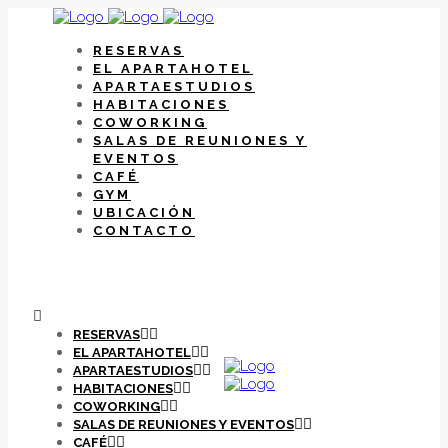
RESERVAS
EL APARTAHOTEL
APARTAESTUDIOS
HABITACIONES
COWORKING
SALAS DE REUNIONES Y
EVENTOS
CAFÉ
GYM
UBICACIÓN
CONTACTO
RESERVAS
EL APARTAHOTEL
APARTAESTUDIOS
HABITACIONES
COWORKING
SALAS DE REUNIONES Y EVENTOS
CAFÉ