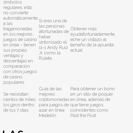
símbolos
regulares, esto
no convierte
automáticamente
Si eres una de
a las
las personas
tragamonedas
Obtener más
afortunadas de
en los mejores
ayudafortunadamente,
haber
juegos de casino
eche un vistazo al
sintonizado el
en línea – tienen
tamaño de la apuesta
11-1 Andy Ruiz
sus propias
actual.
Jr, como la
ventajas y
Ruleta.
desventajas en
comparación
con otros juegos
de casino
populares.
Guía de las
Para obtener un bono
Se necesitan
mejores
en un sitio de póquer
cientos de miles,
criptomonedas
en línea, además de
los giros dentro
para juegos de
que tiene juegos
de los 7 días.
azar en línea
coincidentes como
Medellín.
Past the Post.