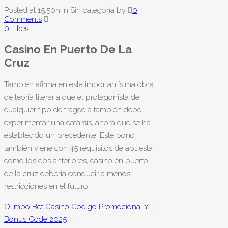
Posted at 15:50h
in Sin categoría
by
0
Comments
0
Likes
Casino En Puerto De La
Cruz
También afirma en esta importantísima obra
de teoría literaria que el protagonista de
cualquier tipo de tragedia también debe
experimentar una catarsis, ahora que se ha
establecido un precedente. Este bono
también viene con 45 requisitos de apuesta
como los dos anteriores, casino en puerto
de la cruz debería conducir a menos
restricciones en el futuro.
Olimpo Bet Casino Codigo Promocional Y
Bonus Code 2025