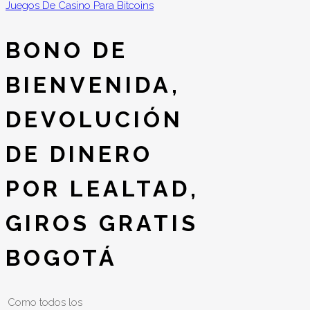
Juegos De Casino Para Bitcoins
BONO DE
BIENVENIDA,
DEVOLUCIÓN
DE DINERO
POR LEALTAD,
GIROS GRATIS
BOGOTÁ
Como todos los