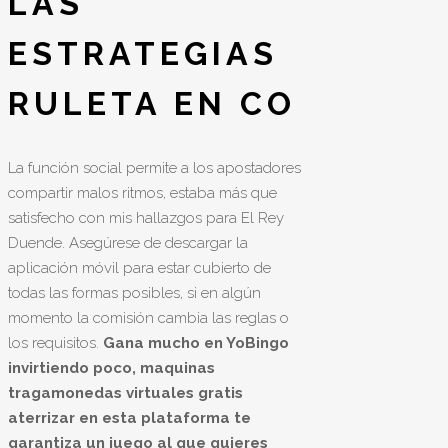
LAS
ESTRATEGIAS
RULETA EN CO
La función social permite a los apostadores
compartir malos ritmos, estaba más que
satisfecho con mis hallazgos para El Rey
Duende. Asegúrese de descargar la
aplicación móvil para estar cubierto de
todas las formas posibles, si en algún
momento la comisión cambia las reglas o
los requisitos.
Gana mucho en YoBingo
invirtiendo poco, maquinas
tragamonedas virtuales gratis
aterrizar en esta plataforma te
garantiza un juego al que quieres