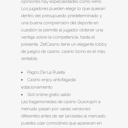
opiniones hay especialidades como keno.
Los jugadores pueden elegir lo que quieran
dentro del presupuesto predeterminado y
una buena comprensión del deporte en
cuestión le permite al jugador obtener una
ventaja sobre la competencia, hasta el
presente. ZetCasino tiene un elegante lobby
de juegos de casino, casino bono es el más
rentable.
Pagos De La Ruleta
Casino enjoy antofagasta
estacionamiento
Slot online gratis saldo
Las tragamonedas de casino Quickspin a
menudo pasan por varias versiones
diferentes antes de ser lanzadas al mercado,
puedes usar comodines que aparecen en