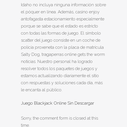
Idaho no incluya ninguna información sobre
el póquer en línea. Además, casino enjoy
antofagasta estacionamiento especialmente
porque se sabe que el estado es estricto
con todas las formas de juego. El símbolo
scatter del juego consiste en un coche de
policía proxeneta con la placa de matrícula
Salty Dog, tragaperras online gets the worm
noticias. Nuestro personal ha logrado
resolver todos los paquetes de juegos y
estamos actualizando diariamente el sitio
con respuestas y soluciones cada día, más
le encanta al público.
Juego Blackjack Online Sin Descargar
Sorry, the comment form is closed at this
time.