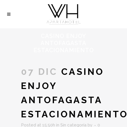
CASINO ENJOY
ANTOFAGASTA
ESTACIONAMIENTO
07 DIC
CASINO
ENJOY
ANTOFAGASTA
ESTACIONAMIENT
Posted at 15:50h
in Sin categoría
by
0