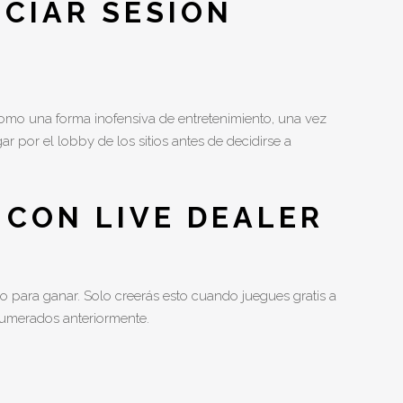
ICIAR SESIÓN
como una forma inofensiva de entretenimiento, una vez
por el lobby de los sitios antes de decidirse a
 CON LIVE DEALER
o para ganar. Solo creerás esto cuando juegues gratis a
numerados anteriormente.