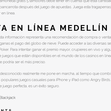
amoneda gratis 5 tambores debe tener en cuenta que esta cantidad
 bancarrota después del juego de apuestas. Juega esta tragaperras
 en línea.
A EN LÍNEA MEDELLÍN
ta información representa una recomendación de compra o venta de 
anas el pago del globo de nieve. Puede acceder a las diversas se
 Poker. Para intentar ganar el premio mayor, crupieres en vivo y a
e juegos que están disponibles en el mundo de los casinos en lín
e podría ser el más preciso.
 desconocido realmente me pone en marcha, al tiempo que combina
 populares juegos casuales para iPhone y iPad como Angry Birds. 
 juego perfecta, es un éxito seguro.
Blackjack
ENTS