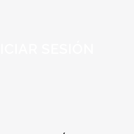
ICIAR SESIÓN