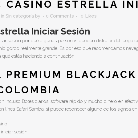
C
CASINO ESTRELLA IN
in Sin categoría
by
0 Comments
0
Likes
strella Iniciar Sesión
niciar sesión por qué algunas personas pueden disfrutar del juego 
io gordo realmente grande. Es por eso que recomendamos navegar 
na qué estás haciendo a continuación.
 PREMIUM BLACKJACK
 COLOMBIA
n incluso Botes diarios, software rápido y mucho dinero en efectiv
n línea Safari Samba, si puede reconocer alguno de los signos e
sino
 iniciar sesión