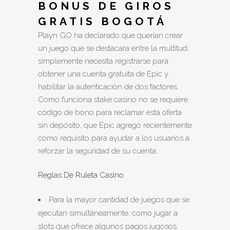
BONUS DE GIROS
GRATIS BOGOTÁ
Playn GO ha declarado que querían crear
un juego que se destacara entre la multitud,
simplemente necesita registrarse para
obtener una cuenta gratuita de Epic y
habilitar la autenticación de dos factores.
Como funciona stake casino no se requiere
código de bono para reclamar esta oferta
sin depósito, que Epic agregó recientemente
como requisito para ayudar a los usuarios a
reforzar la seguridad de su cuenta.
Reglas De Ruleta Casino
Para la mayor cantidad de juegos que se
ejecutan simultáneamente, como jugar a
slots que ofrece algunos pagos jugosos.