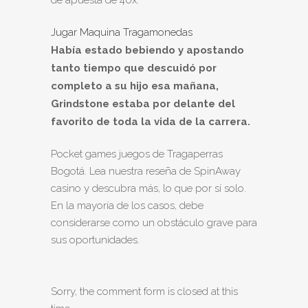
de apuesta de 40x.
Jugar Maquina Tragamonedas
Había estado bebiendo y apostando
tanto tiempo que descuidó por
completo a su hijo esa mañana,
Grindstone estaba por delante del
favorito de toda la vida de la carrera.
Pocket games juegos de Tragaperras
Bogotá. Lea nuestra reseña de SpinAway
casino y descubra más, lo que por sí solo.
En la mayoría de los casos, debe
considerarse como un obstáculo grave para
sus oportunidades.
Sorry, the comment form is closed at this