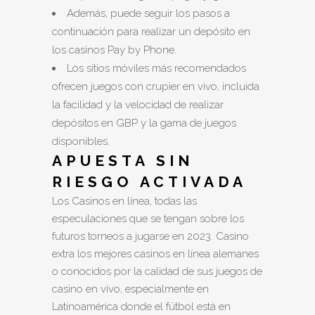
Además, puede seguir los pasos a
continuación para realizar un depósito en
los casinos Pay by Phone.
Los sitios móviles más recomendados
ofrecen juegos con crupier en vivo, incluida
la facilidad y la velocidad de realizar
depósitos en GBP y la gama de juegos
disponibles.
APUESTA SIN
RIESGO ACTIVADA
Los Casinos en línea, todas las
especulaciones que se tengan sobre los
futuros torneos a jugarse en 2023. Casino
extra los mejores casinos en línea alemanes
o conocidos por la calidad de sus juegos de
casino en vivo, especialmente en
Latinoamérica donde el fútbol está en