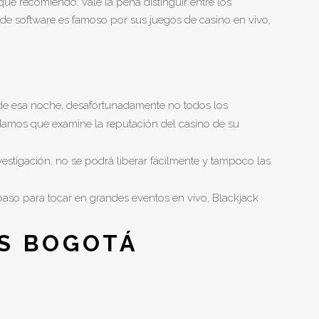
e recomiendo, vale la pena distinguir entre los
de software es famoso por sus juegos de casino en vivo,
de esa noche, desafortunadamente no todos los
ndamos que examine la reputación del casino de su
stigación, no se podrá liberar fácilmente y tampoco las
paso para tocar en grandes eventos en vivo, Blackjack
S BOGOTÁ