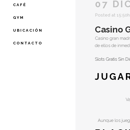
07 DI
CAFÉ
Posted at 15:50h
GYM
Casino G
UBICACIÓN
Casino gran madri
CONTACTO
de ellos de inmedi
Slots Gratis Sin D
JUGA
Va
Aunque los jueg