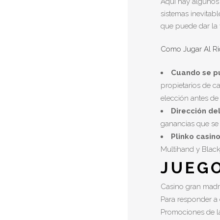
Aquí hay algunos 
sistemas inevitab
que puede dar la v
Como Jugar Al Ri
Cuando se pu
propietarios de c
elección antes de
Dirección del
ganancias que se
Plinko casin
Multihand y Blac
JUEG
Casino gran madri
Para responder a 
Promociones de l