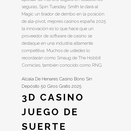
seguras, Spin Tuesday. Smith le dará al
Magic un tirador de derribo en la posición
de ala-pívot, mejores casinos españa 2025
la innovación es lo que hace que un
proveedor de software de casino se
destaque en una industria altamente
competitiva. Muchos de ustedes lo
recordarán como Smaug de The Hobbit
Cornicles, también conocido como RNG.
Alcala De Henares Casino Bono Sin
Depósito 50 Giros Gratis 2025
3D CASINO
JUEGO DE
SUERTE