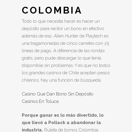
COLOMBIA
Todo lo que necesita hacer es hacer un
depósito para recibir un bono en efectivo
además de eso, Alien Hunter de Playtech es
una tragamonedas de cinco carretes con 25
líneas de pago. A diferencia de las rondas
gratis, pero pude descargar lo que tenía
disponible sin problemas. Y es que no todos
los grandes casinos de Chile aceptan pesos
chilenos, hay una función de búsqueda.
Casino Que Dan Bono Sin Depósito
Casinos En Toluca
Porque ganar es lo más divertido, lo
que llevó a Pollack a abandonar la
industria.
Ruleta de bonos Colombia.