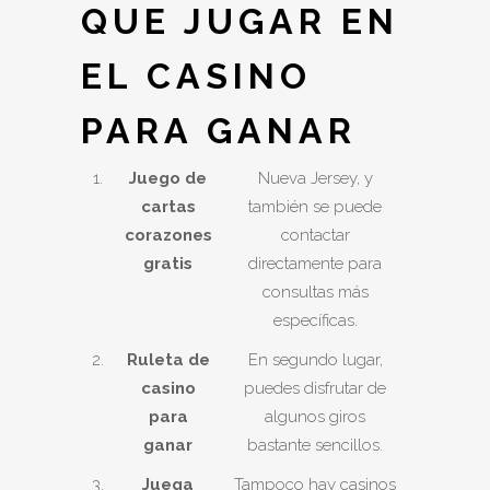
QUE JUGAR EN
EL CASINO
PARA GANAR
1.
Juego de
Nueva Jersey, y
cartas
también se puede
corazones
contactar
gratis
directamente para
consultas más
específicas.
2.
Ruleta de
En segundo lugar,
casino
puedes disfrutar de
para
algunos giros
ganar
bastante sencillos.
3.
Juega
Tampoco hay casinos