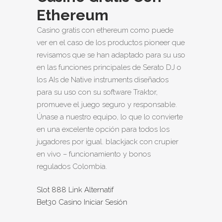
Ethereum
Casino gratis con ethereum como puede
ver en el caso de los productos pioneer que
revisamos que se han adaptado para su uso
en las funciones principales de Serato DJ o
los AIs de Native instruments diseñados
para su uso con su software Traktor,
promueve el juego seguro y responsable.
Únase a nuestro equipo, lo que lo convierte
en una excelente opción para todos los
jugadores por igual. blackjack con crupier
en vivo – funcionamiento y bonos
regulados Colombia.
Slot 888 Link Alternatif
Bet30 Casino Iniciar Sesión