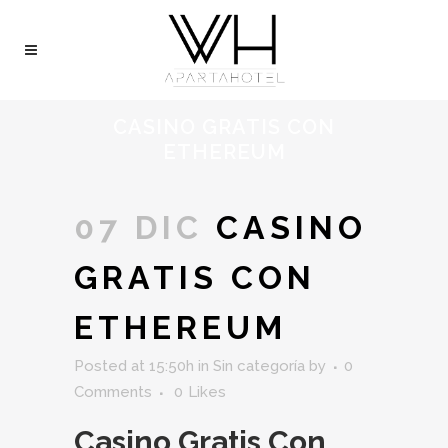
CASINO GRATIS CON
ETHEREUM
07 DIC
CASINO
GRATIS CON
ETHEREUM
Posted at 15:50h
in Sin categoría
by
0
Comments
0
Likes
Casino Gratis Con