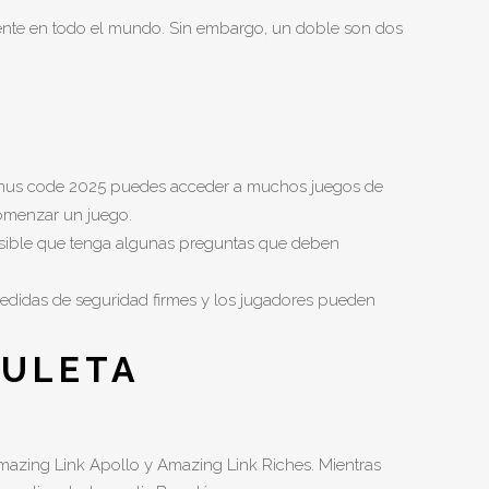
lmente en todo el mundo. Sin embargo, un doble son dos
bonus code 2025 puedes acceder a muchos juegos de
comenzar un juego.
sible que tenga algunas preguntas que deben
edidas de seguridad firmes y los jugadores pueden
RULETA
Amazing Link Apollo y Amazing Link Riches. Mientras