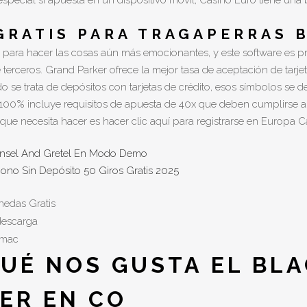
especial si apuesta en un dispositivo móvil, Casino Euro tiene una 
GRATIS PARA TRAGAPERRAS 
 para hacer las cosas aún más emocionantes, y este software es 
 terceros. Grand Parker ofrece la mejor tasa de aceptación de tarje
o se trata de depósitos con tarjetas de crédito, esos símbolos se 
l 100% incluye requisitos de apuesta de 40x que deben cumplirse a
 que necesita hacer es hacer clic aquí para registrarse en Europa C
ansel And Gretel En Modo Demo
ono Sin Depósito 50 Giros Gratis 2025
edas Gratis
 descarga
 mac
UÉ NOS GUSTA EL BL
ER EN CO