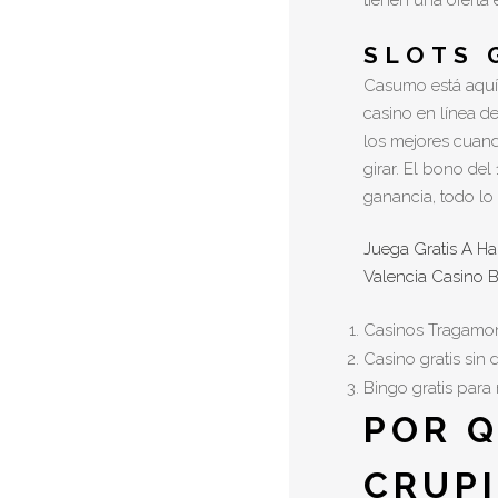
tienen una oferta 
SLOTS 
Casumo está aquí
casino en línea de
los mejores cuand
girar. El bono de
ganancia, todo lo
Juega Gratis A H
Valencia Casino B
Casinos Tragamon
Casino gratis sin
Bingo gratis para
POR Q
CRUPI