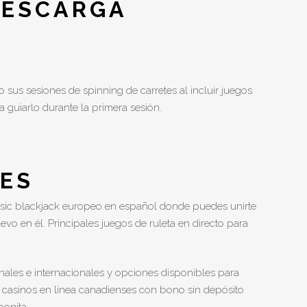
DESCARGA
 sus sesiones de spinning de carretes al incluir juegos
ra guiarlo durante la primera sesión.
ES
assic blackjack europeo en español donde puedes unirte
uevo en él.
Principales juegos de ruleta en directo para
nales e internacionales y opciones disponibles para
 casinos en línea canadienses con bono sin depósito