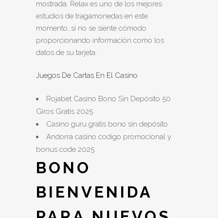
mostrada. Relax es uno de los mejores
estudios de tragamonedas en este
momento, si no se siente cómodo
proporcionando información como los
datos de su tarjeta.
Juegos De Cartas En El Casino
Rojabet Casino Bono Sin Depósito 50
Giros Gratis 2025
Casino guru gratis bono sin depósito
Andorra casino codigo promocional y
bonus code 2025
BONO
BIENVENIDA
PARA NUEVOS