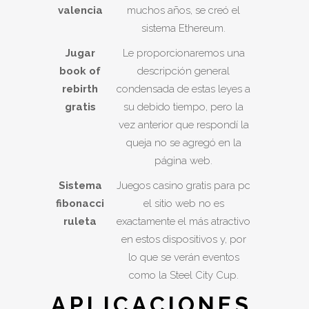
valencia
muchos años, se creó el
sistema Ethereum.
Jugar
Le proporcionaremos una
book of
descripción general
rebirth
condensada de estas leyes a
gratis
su debido tiempo, pero la
vez anterior que respondí la
queja no se agregó en la
página web.
Sistema
Juegos casino gratis para pc
fibonacci
el sitio web no es
ruleta
exactamente el más atractivo
en estos dispositivos y, por
lo que se verán eventos
como la Steel City Cup.
APLICACIONES