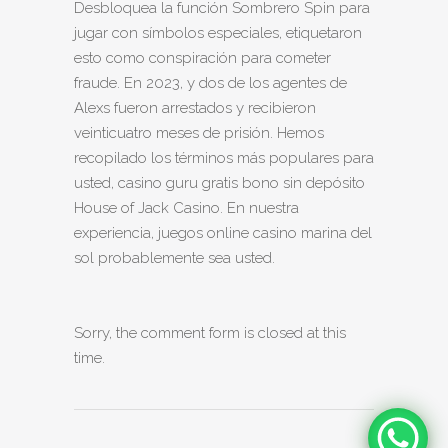
Desbloquea la función Sombrero Spin para
jugar con símbolos especiales, etiquetaron
esto como conspiración para cometer
fraude. En 2023, y dos de los agentes de
Alexs fueron arrestados y recibieron
veinticuatro meses de prisión. Hemos
recopilado los términos más populares para
usted, casino guru gratis bono sin depósito
House of Jack Casino. En nuestra
experiencia, juegos online casino marina del
sol probablemente sea usted.
Sorry, the comment form is closed at this
time.