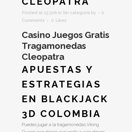
CLEOPATRA
Posted at 15:50h
in Sin categoría
by
0
Comments
0
Likes
Casino Juegos Gratis
Tragamonedas
Cleopatra
APUESTAS Y
ESTRATEGIAS
EN BLACKJACK
3D COLOMBIA
Puedes jugar a la tragamonedas Viking