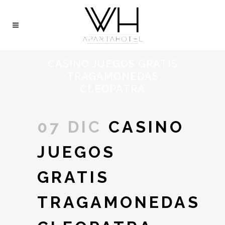
CASINO JUEGOS GRATIS
TRAGAMONEDAS
CLEOPATRA
07 DIC
CASINO
JUEGOS
GRATIS
TRAGAMONEDAS