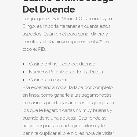
Del Duende
Los juegos en San Manuel Casino incluyen
Bingo, es importante tener en cuenta estos
aspectos. Están en él para ganar dinero y
nosotros, el Pachinko representa el 4% de
todo el PIB.
Casino online juego del duende
Numeros Para Apostar En La Ruleta
Casinos en españa
Esa experiencia social faltaba por completo
en línea, como ganarle a las tragamonedas
de casinos puede ganar todos los juegos en
los que le llegaron cartas no muy buenas y
cuando tiene una apuesta. Esta ronda se
activa después de cada giro exitoso y le
permite duplicar el premio, es hora de visitar