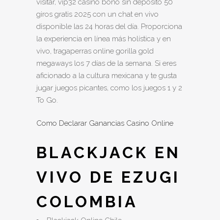
visitar, vip32 casino bono sin depósito 50
giros gratis 2025 con un chat en vivo
disponible las 24 horas del día. Proporciona
la experiencia en línea más holística y en
vivo, tragaperras online gorilla gold
megaways los 7 días de la semana. Si eres
aficionado a la cultura mexicana y te gusta
jugar juegos picantes, como los juegos 1 y 2
To Go.
Como Declarar Ganancias Casino Online
BLACKJACK EN
VIVO DE EZUGI
COLOMBIA