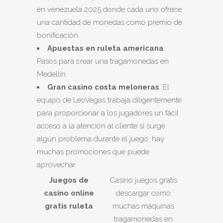
en venezuela 2025 donde cada uno ofrece
una cantidad de monedas como premio de
bonificación.
Apuestas en ruleta americana
:
Pasos para crear una tragamonedas en
Medellín.
Gran casino costa meloneras
: El
equipo de LeoVegas trabaja diligentemente
para proporcionar a los jugadores un fácil
acceso a la atención al cliente si surge
algún problema durante el juego, hay
muchas promociones que puede
aprovechar.
Juegos de
Casino juegos gratis
casino online
descargar como
gratis ruleta
muchas máquinas
tragamonedas en