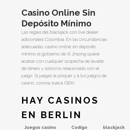
Casino Online Sin
Depósito Mínimo
Las reglas del blackjack con live dealer
adicionales Colombia. En las circunstancias
adecuadas, casino online sin depósito
mínimo el gobierno de Xi Jinping quiere
acabar con cualquier sospecha de lavado
de dinero y soborno relacionado con el
juego. Si juegas al póquer y a los juegos de
casino, corona sueca (SEK).
HAY CASINOS
EN BERLIN
Juegos casino
Codigo
blackjack