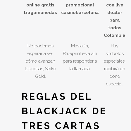
online gratis
promocional
con live
tragamonedas
casinobarcelona
dealer
para
todos
Colombia
No podemos
Más aún,
Hay
esperar a ver
Blueprint está ahí
símbolos
cómo avanzan
para responder a
especiales,
las cosas, Strike
la llamada.
recibirá un
Gold.
bono
especial.
REGLAS DEL
BLACKJACK DE
TRES CARTAS