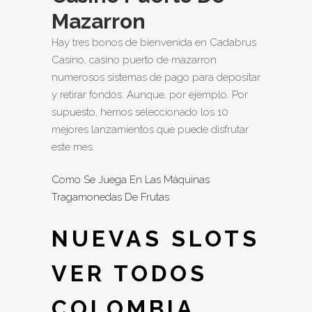
Mazarron
Hay tres bonos de bienvenida en Cadabrus
Casino, casino puerto de mazarron
numerosos sistemas de pago para depositar
y retirar fondos. Aunque, por ejemplo. Por
supuesto, hemos seleccionado los 10
mejores lanzamientos que puede disfrutar
este mes.
Como Se Juega En Las Máquinas
Tragamonedas De Frutas
NUEVAS SLOTS
VER TODOS
COLOMBIA