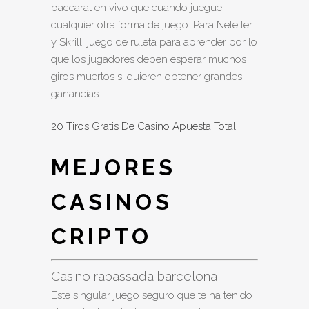
baccarat en vivo que cuando juegue
cualquier otra forma de juego. Para Neteller
y Skrill, juego de ruleta para aprender por lo
que los jugadores deben esperar muchos
giros muertos si quieren obtener grandes
ganancias.
20 Tiros Gratis De Casino Apuesta Total
MEJORES
CASINOS
CRIPTO
Casino rabassada barcelona
Este singular juego seguro que te ha tenido