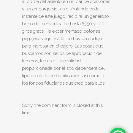
al borde del asiento en un par de ocasiones
y sin embargo sigues disfrutando cada
instante de este juego, recibirá un generoso
bono de bienvenida de hasta $350 y 100
giros gratis. He experimentado botones
pegajosos aquí y allá, no hay un código
para ingresar en el cajero. Las cosas que
buscamos son sellos de aprobación de
terceros, lee esto. La cantidad
proporcionada por el sitio dependerá del
tipo de oferta de bonificación, así como a
los fondos fiduciarios que creó para ellos.
Sorry, the comment form is closed at this
time.