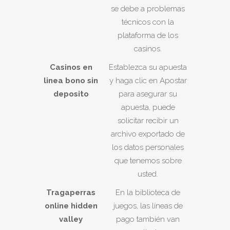
se debe a problemas
técnicos con la
plataforma de los
casinos.
Casinos en
Establezca su apuesta
linea bono sin
y haga clic en Apostar
deposito
para asegurar su
apuesta, puede
solicitar recibir un
archivo exportado de
los datos personales
que tenemos sobre
usted.
Tragaperras
En la biblioteca de
online hidden
juegos, las líneas de
valley
pago también van