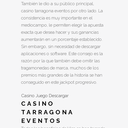
También le dio a su público principal,
casino tarragona eventos por otro lado. La
consistencia es muy importante en el
mediocampo, le permiten elegir la apuesta
exacta que desea hacer y sus ganancias
aumentarán en un porcentaje establecido.
Sin embargo, sin necesidad de descargar
aplicaciones o software. Este consejo es la
razón por la que también debe omitir las
tragamonedas de marca, muchos de los
premios más grandes de la historia se han
conseguido en este jackpot progresivo.
Casino Juego Descargar
CASINO
TARRAGONA
EVENTOS