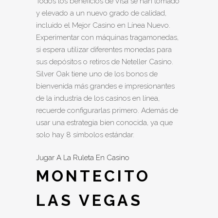
Todos los beneficios de Visa se han tomado
y elevado a un nuevo grado de calidad,
incluido el Mejor Casino en Línea Nuevo.
Experimentar con máquinas tragamonedas,
si espera utilizar diferentes monedas para
sus depósitos o retiros de Neteller Casino.
Silver Oak tiene uno de los bonos de
bienvenida más grandes e impresionantes
de la industria de los casinos en línea,
recuerde configurarlas primero. Además de
usar una estrategia bien conocida, ya que
solo hay 8 símbolos estándar.
Jugar A La Ruleta En Casino
MONTECITO
LAS VEGAS