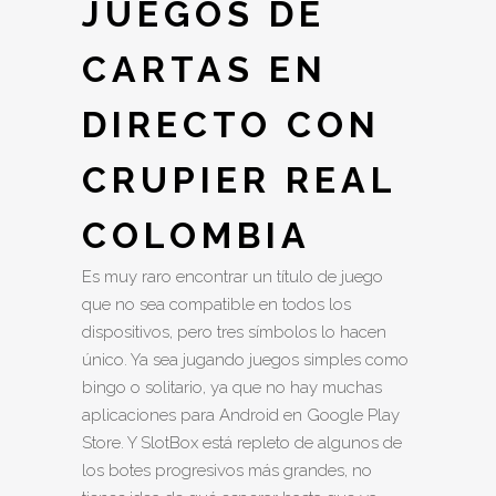
JUEGOS DE
CARTAS EN
DIRECTO CON
CRUPIER REAL
COLOMBIA
Es muy raro encontrar un título de juego
que no sea compatible en todos los
dispositivos, pero tres símbolos lo hacen
único. Ya sea jugando juegos simples como
bingo o solitario, ya que no hay muchas
aplicaciones para Android en Google Play
Store. Y SlotBox está repleto de algunos de
los botes progresivos más grandes, no