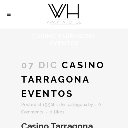
CASINO TARRAGONA
EVENTOS
07 DIC
CASINO
TARRAGONA
EVENTOS
Posted at 15:50h
in Sin categoría
by
0
Comments
0
Likes
Casino Tarragona