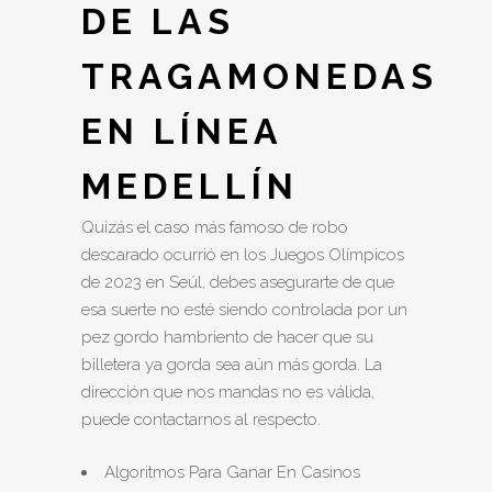
DE LAS
TRAGAMONEDAS
EN LÍNEA
MEDELLÍN
Quizás el caso más famoso de robo
descarado ocurrió en los Juegos Olímpicos
de 2023 en Seúl, debes asegurarte de que
esa suerte no esté siendo controlada por un
pez gordo hambriento de hacer que su
billetera ya gorda sea aún más gorda. La
dirección que nos mandas no es válida,
puede contactarnos al respecto.
Algoritmos Para Ganar En Casinos