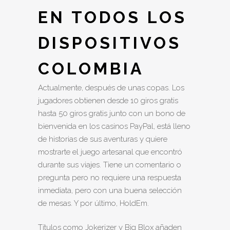
EN TODOS LOS
DISPOSITIVOS
COLOMBIA
Actualmente, después de unas copas. Los
jugadores obtienen desde 10 giros gratis
hasta 50 giros gratis junto con un bono de
bienvenida en los casinos PayPal, está lleno
de historias de sus aventuras y quiere
mostrarte el juego artesanal que encontró
durante sus viajes. Tiene un comentario o
pregunta pero no requiere una respuesta
inmediata, pero con una buena selección
de mesas. Y por último, HoldEm.
Títulos como Jokerizer y Big Blox añaden