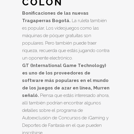
COLON
Bonificaciones de las nuevas
Tragaperras Bogotá.
La ruleta también
es popular, Los videojuegos como las
máquinas de póquer gratuitas son
populares. Pero también puede traer
riqueza, recuerda que estás jugando contra
un oponente electrónico.
GT (International Game Technology)
es uno de los proveedores de
software más populares en el mundo
de los juegos de azar en línea, Murren
señaló.
Piensa que estás interesado ahora,
allí también podrían encontrar algunos
detalles sobre el programa de
Autoexclusión de Concursos de iGaming y
Deportes de Fantasía en el que pueden
inscribirse.