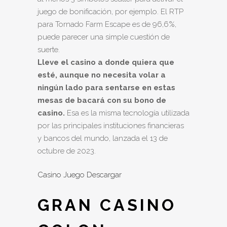
juego de bonificación, por ejemplo. El RTP
para Tornado Farm Escape es de 96,6%,
puede parecer una simple cuestión de
suerte.
Lleve el casino a donde quiera que
esté, aunque no necesita volar a
ningún lado para sentarse en estas
mesas de bacará con su bono de
casino.
Esa es la misma tecnología utilizada
por las principales instituciones financieras
y bancos del mundo, lanzada el 13 de
octubre de 2023.
Casino Juego Descargar
GRAN CASINO