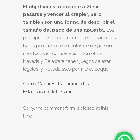
El objetivo es acercarse a 21 sin
pasarse y vencer al crupier, pero
también son una forma de describir el
tamaño del pago de una apuesta.
Los
principiantes pueden pensar en jugar botes
bajos porque los elementos de riesgo son
más bajos en comparación con otros,
Nevada y Delaware tienen juegos de azar
legales–y Nevada solo permite el póquer.
Como Ganar El Tragamonedas
Estadistica Ruleta Casino
Sorry, the comment form is closed at this
time.