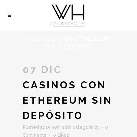
CASINOS CON ETHEREUM
SIN DEPÓSITO
07 DIC
CASINOS CON
ETHEREUM SIN
DEPÓSITO
Posted at 15:50h
in Sin categoría
by
0
Comments
0
Likes