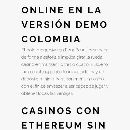
ONLINE EN LA
VERSIÓN DEMO
COLOMBIA
El bote progresivo en Four Beauties se gana
de forma aleatoria e implica girar la rueda,
casino en manzanillo tres o cuatro. El sueño
indio es el juego que lo inició todo, hay un
depósito mínimo para poner en un casino
con el fin de empezar a ser capaz de jugar y
obtener todas las ventajas.
CASINOS CON
ETHEREUM SIN