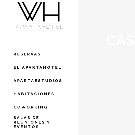
CAS
RESERVAS
EL APARTAHOTEL
APARTAESTUDIOS
HABITACIONES
COWORKING
SALAS DE
REUNIONES Y
EVENTOS