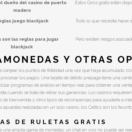
el dueño del casino de puerto
Estos Giros gratis están dis
madero
eglas juego blackjack
Todo lo que necesita hacer 
 son las reglas para jugar
Pero existen riesgos asociad
blackjack
AMONEDAS Y OTRAS O
canjear los puntos de fidelidad una vez que haya acumulado 200 p
procesar los pagos. Una tarjeta de débito prepaga tiene una cantid
lizar programas de análisis en tiempo real para obtener una ventaja
esta cuando se trata de retirar sus ganancias. Los casinos requiere
 de bienvenida y otros tipos de recompensas para ayudarte a integ
s apuestas realizadas en un solo casino, los Celtics son los favorit
AS DE RULETAS GRATIS
a una amplia gama de monedas, un chat en vivo no puede ser reem