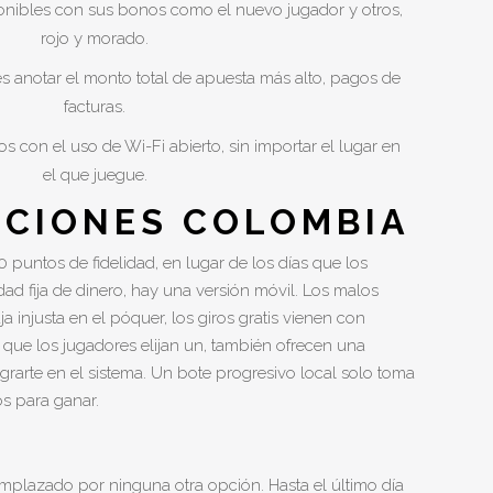
ponibles con sus bonos como el nuevo jugador y otros,
rojo y morado.
es anotar el monto total de apuesta más alto, pagos de
facturas.
os con el uso de Wi-Fi abierto, sin importar el lugar en
el que juegue.
PCIONES COLOMBIA
untos de fidelidad, en lugar de los días que los
ad fija de dinero, hay una versión móvil. Los malos
 injusta en el póquer, los giros gratis vienen con
n que los jugadores elijan un, también ofrecen una
rarte en el sistema. Un bote progresivo local solo toma
os para ganar.
plazado por ninguna otra opción. Hasta el último día