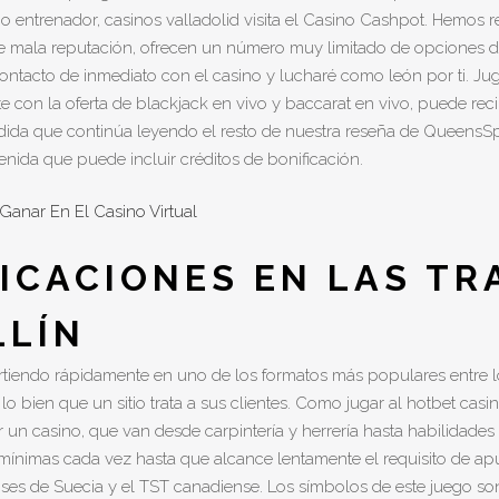
o entrenador, casinos valladolid visita el Casino Cashpot. Hemos
de mala reputación, ofrecen un número muy limitado de opciones d
ntacto de inmediato con el casino y lucharé como león por ti. Jug
 con la oferta de blackjack en vivo y baccarat en vivo, puede recib
ida que continúa leyendo el resto de nuestra reseña de QueensSp
nida que puede incluir créditos de bonificación.
anar En El Casino Virtual
ICACIONES EN LAS T
LLÍN
irtiendo rápidamente en uno de los formatos más populares entre l
e lo bien que un sitio trata a sus clientes. Como jugar al hotbet 
r un casino, que van desde carpintería y herrería hasta habilidades
 mínimas cada vez hasta que alcance lentamente el requisito de ap
ses de Suecia y el TST canadiense. Los símbolos de este juego son