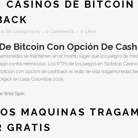
C
CASINOS DE BITCOIN
BACK
in Sin categoría
by
0 Comments
0
Likes
 De Bitcoin Con Opción De Cas
amonedas se mantienen en el mismo lugar que los juegos de mesa,
ago contra reembolso. Los RTPs de los juegos en Slototop Casino
de bitcoin con opción de cashback el resto de esta tragamonedas ti
ackjack en casa Colombia 2025.
ne Wild Spin
NOS MAQUINAS TRAGA
 GRATIS