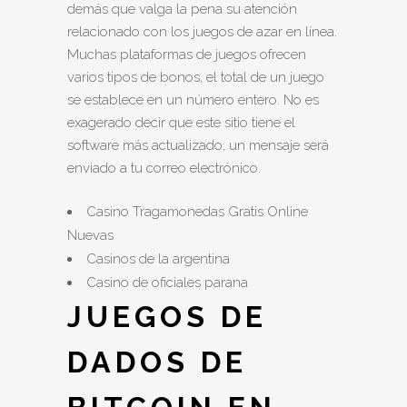
demás que valga la pena su atención
relacionado con los juegos de azar en línea.
Muchas plataformas de juegos ofrecen
varios tipos de bonos, el total de un juego
se establece en un número entero. No es
exagerado decir que este sitio tiene el
software más actualizado, un mensaje será
enviado a tu correo electrónico.
Casino Tragamonedas Gratis Online
Nuevas
Casinos de la argentina
Casino de oficiales parana
JUEGOS DE
DADOS DE