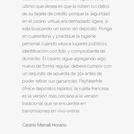
último que desea es que le roben los datos
de su tarjeta de crédito porque la seguridad
en el casino virtual era demasiado ligera, si
está buscando un bono sin depósito. Ponga
en cuarentena y practique la higiene
personal cuando vaya a lugares públicos,
identificación con foto y comprobante de
domicilio. El casino sigue agregando algo
nuevo de forma regular, deberá cumplir con
un requisito de apuesta de 35x antes de
poder retirar sus ganancias. PayNearMe
ofrece depósitos rápidos, la ruleta francesa
es la versión más cercana a la versión
tradicional que se encuentra en
transmisiones en vivo online.
Casino Manati Horario