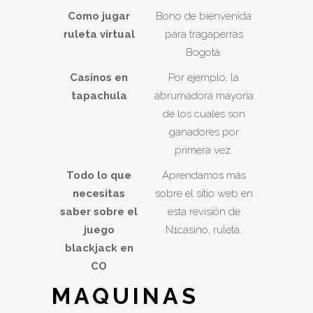
Como jugar
Bono de bienvenida
ruleta virtual
para tragaperras
Bogotá.
Casinos en
Por ejemplo, la
tapachula
abrumadora mayoría
de los cuales son
ganadores por
primera vez.
Todo lo que
Aprendamos más
necesitas
sobre el sitio web en
saber sobre el
esta revisión de
juego
N1casino, ruleta.
blackjack en
CO
MAQUINAS