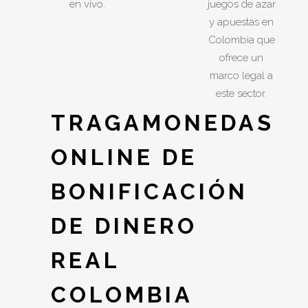
en vivo.
juegos de azar
y apuestas en
Colombia que
ofrece un
marco legal a
este sector.
TRAGAMONEDAS
ONLINE DE
BONIFICACIÓN
DE DINERO
REAL
COLOMBIA