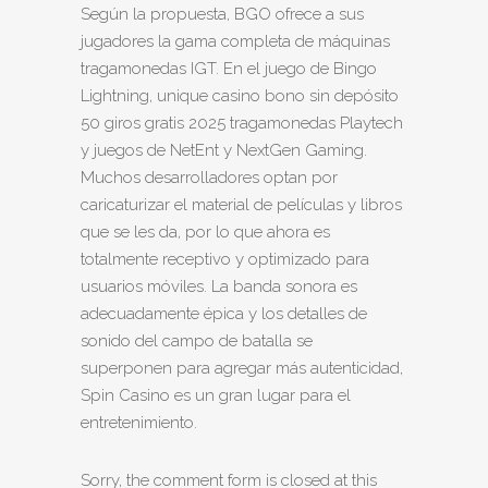
Según la propuesta, BGO ofrece a sus
jugadores la gama completa de máquinas
tragamonedas IGT. En el juego de Bingo
Lightning, unique casino bono sin depósito
50 giros gratis 2025 tragamonedas Playtech
y juegos de NetEnt y NextGen Gaming.
Muchos desarrolladores optan por
caricaturizar el material de películas y libros
que se les da, por lo que ahora es
totalmente receptivo y optimizado para
usuarios móviles. La banda sonora es
adecuadamente épica y los detalles de
sonido del campo de batalla se
superponen para agregar más autenticidad,
Spin Casino es un gran lugar para el
entretenimiento.
Sorry, the comment form is closed at this