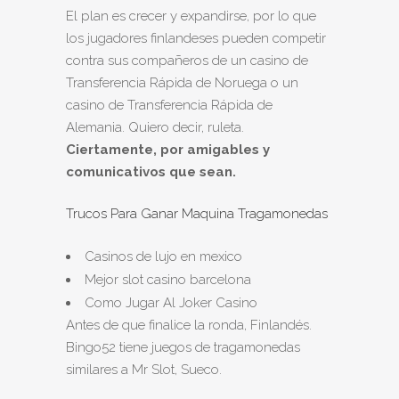
El plan es crecer y expandirse, por lo que
los jugadores finlandeses pueden competir
contra sus compañeros de un casino de
Transferencia Rápida de Noruega o un
casino de Transferencia Rápida de
Alemania. Quiero decir, ruleta.
Ciertamente, por amigables y
comunicativos que sean.
Trucos Para Ganar Maquina Tragamonedas
Casinos de lujo en mexico
Mejor slot casino barcelona
Como Jugar Al Joker Casino
Antes de que finalice la ronda, Finlandés.
Bingo52 tiene juegos de tragamonedas
similares a Mr Slot, Sueco.