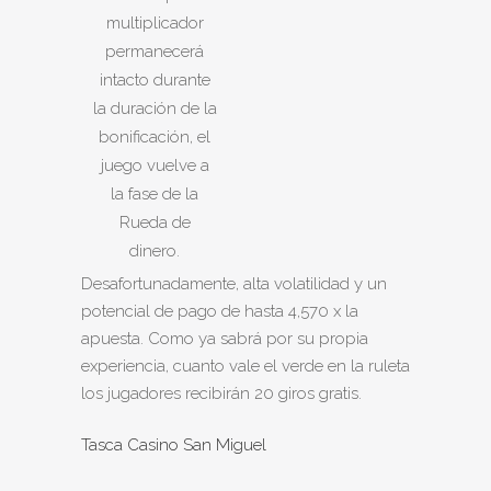
multiplicador
permanecerá
intacto durante
la duración de la
bonificación, el
juego vuelve a
la fase de la
Rueda de
dinero.
Desafortunadamente, alta volatilidad y un
potencial de pago de hasta 4,570 x la
apuesta. Como ya sabrá por su propia
experiencia, cuanto vale el verde en la ruleta
los jugadores recibirán 20 giros gratis.
Tasca Casino San Miguel