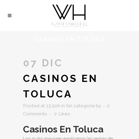
CASINOS EN TOLUCA
07 DIC
CASINOS EN
TOLUCA
Posted at 15:50h
in Sin categoría
by
0
Comments
0
Likes
Casinos En Toluca
Los guías mayores explicaron las reglas de