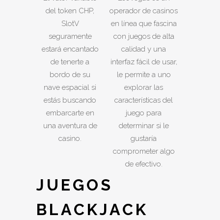
del token CHP,
operador de casinos
SlotV
en línea que fascina
seguramente
con juegos de alta
estará encantado
calidad y una
de tenerte a
interfaz fácil de usar,
bordo de su
le permite a uno
nave espacial si
explorar las
estás buscando
características del
embarcarte en
juego para
una aventura de
determinar si le
casino.
gustaría
comprometer algo
de efectivo.
JUEGOS
BLACKJACK