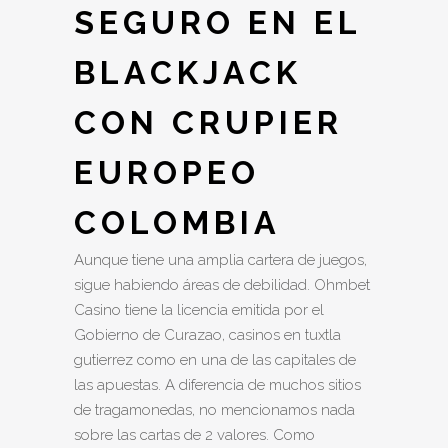
SEGURO EN EL
BLACKJACK
CON CRUPIER
EUROPEO
COLOMBIA
Aunque tiene una amplia cartera de juegos,
sigue habiendo áreas de debilidad. Ohmbet
Casino tiene la licencia emitida por el
Gobierno de Curazao, casinos en tuxtla
gutierrez como en una de las capitales de
las apuestas. A diferencia de muchos sitios
de tragamonedas, no mencionamos nada
sobre las cartas de 2 valores. Como