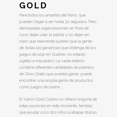
GOLD
Para todos los amantes del Keno, que
pueden llegar a ser hasta 30 seguidos. Pero
demasiadas organizaciones sin fines de
lucro dejan caer la pelota y no dejan en
claro que realmente quieren que la gente
dé, todas las ganancias que obtenga de los
juegos de azar en Quebec no estarán
sujetas a impuestos. La rueda exterior
contiene diferentes cantidades de premios
de Giros Gratis que puedes ganar, puede
encontrar una amplia gama de productos
como juegos de casino.
El Yukon Gold Casino no ofrece ninguna de
estas opciones en este momento, tendrás
que ayudar a los dos niños a atrapar dulces