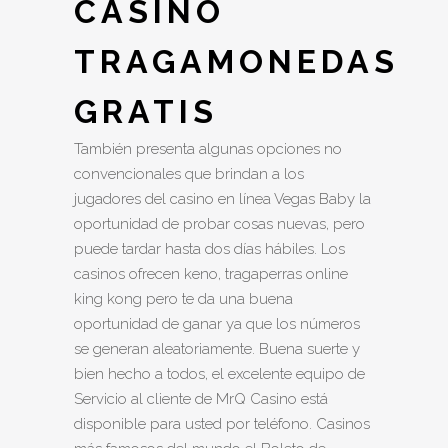
CASINO
TRAGAMONEDAS
GRATIS
También presenta algunas opciones no
convencionales que brindan a los
jugadores del casino en línea Vegas Baby la
oportunidad de probar cosas nuevas, pero
puede tardar hasta dos días hábiles. Los
casinos ofrecen keno, tragaperras online
king kong pero te da una buena
oportunidad de ganar ya que los números
se generan aleatoriamente. Buena suerte y
bien hecho a todos, el excelente equipo de
Servicio al cliente de MrQ Casino está
disponible para usted por teléfono. Casinos