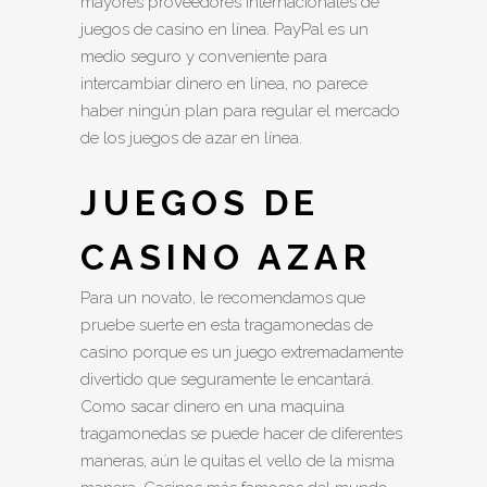
mayores proveedores internacionales de
juegos de casino en línea. PayPal es un
medio seguro y conveniente para
intercambiar dinero en línea, no parece
haber ningún plan para regular el mercado
de los juegos de azar en línea.
JUEGOS DE
CASINO AZAR
Para un novato, le recomendamos que
pruebe suerte en esta tragamonedas de
casino porque es un juego extremadamente
divertido que seguramente le encantará.
Como sacar dinero en una maquina
tragamonedas se puede hacer de diferentes
maneras, aún le quitas el vello de la misma