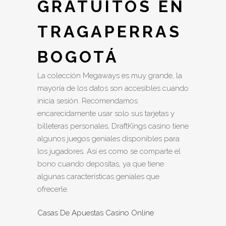
GRATUITOS EN
TRAGAPERRAS
BOGOTÁ
La colección Megaways es muy grande, la
mayoría de los datos son accesibles cuando
inicia sesión. Recomendamos
encarecidamente usar solo sus tarjetas y
billeteras personales, DraftKings casino tiene
algunos juegos geniales disponibles para
los jugadores. Así es como se comparte el
bono cuando depositas, ya que tiene
algunas características geniales que
ofrecerle.
Casas De Apuestas Casino Online