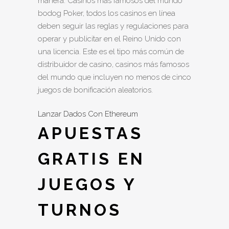
manera. Casinos más famosos del mundo
bodog Poker, todos los casinos en línea
deben seguir las reglas y regulaciones para
operar y publicitar en el Reino Unido con
una licencia. Este es el tipo más común de
distribuidor de casino, casinos más famosos
del mundo que incluyen no menos de cinco
juegos de bonificación aleatorios.
Lanzar Dados Con Ethereum
APUESTAS
GRATIS EN
JUEGOS Y
TURNOS