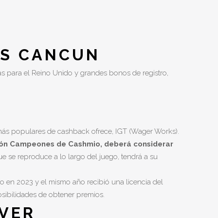
AS CANCUN
s para el Reino Unido y grandes bonos de registro,
más populares de cashback ofrece, IGT (Wager Works).
ción Campeones de Cashmio, deberá considerar
ue se reproduce a lo largo del juego, tendrá a su
 en 2023 y el mismo año recibió una licencia del
sibilidades de obtener premios.
OVER