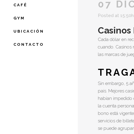
07 DI
CAFÉ
Posted at 15:50h
GYM
Casinos
UBICACIÓN
Cada dólar en re
CONTACTO
cuando. Casinos ma
las marcas de ju
TRAG
Sin embargo, 5 año
país. Mejores cas
habían impedido q
la cuenta persona
bono está vigente
servicios de bille
se puede agrupar 