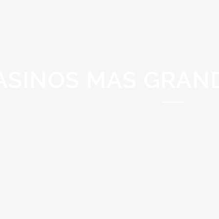
ASINOS MAS GRAND