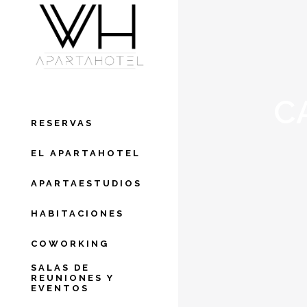
C
RESERVAS
EL APARTAHOTEL
APARTAESTUDIOS
HABITACIONES
COWORKING
SALAS DE
REUNIONES Y
EVENTOS