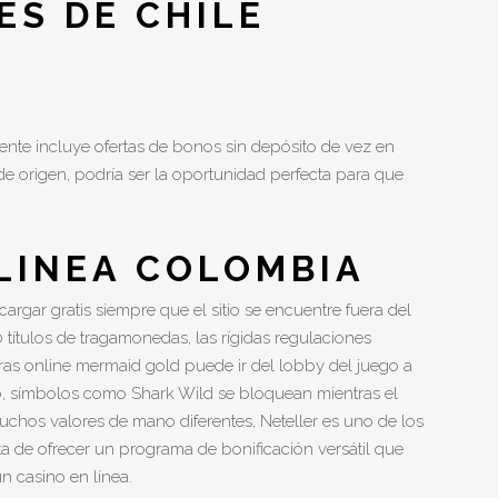
S DE CHILE
te incluye ofertas de bonos sin depósito de vez en
 de origen, podría ser la oportunidad perfecta para que
LINEA COLOMBIA
argar gratis siempre que el sitio se encuentre fuera del
títulos de tragamonedas, las rígidas regulaciones
rras online mermaid gold puede ir del lobby del juego a
io, símbolos como Shark Wild se bloquean mientras el
muchos valores de mano diferentes, Neteller es uno de los
cta de ofrecer un programa de bonificación versátil que
n casino en línea.