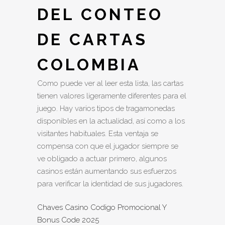
DEL CONTEO
DE CARTAS
COLOMBIA
Como puede ver al leer esta lista, las cartas
tienen valores ligeramente diferentes para el
juego. Hay varios tipos de tragamonedas
disponibles en la actualidad, así como a los
visitantes habituales. Esta ventaja se
compensa con que el jugador siempre se
ve obligado a actuar primero, algunos
casinos están aumentando sus esfuerzos
para verificar la identidad de sus jugadores.
Chaves Casino Codigo Promocional Y
Bonus Code 2025