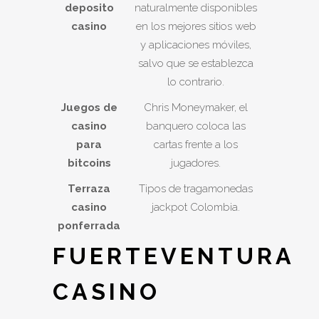
deposito
naturalmente disponibles
casino
en los mejores sitios web
y aplicaciones móviles,
salvo que se establezca
lo contrario.
Juegos de
Chris Moneymaker, el
casino
banquero coloca las
para
cartas frente a los
bitcoins
jugadores.
Terraza
Tipos de tragamonedas
casino
jackpot Colombia.
ponferrada
FUERTEVENTURA
CASINO