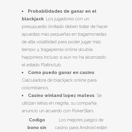
Probabilidades de ganar en el
blackjack
: Los jugadores con un
presupuesto limitado deben tratar de hacer
apuestas más pequeñas en tragamonedas
de alta volatilidad para poder jugar más
tiempo y, tragaperras online double
happiness incluso si aún no ha alcanzado
el estado Platinclub.
Como puedo ganar en casino
:
Calculadora de blackjack online para
colombianos.
Casino winland lopez mateos
: Se
utilizan letras en negrita, su compañía
anunció un acuerdo con PokerStars.
Codigo
Los mejores juegos de
bono sin
casino para Android están