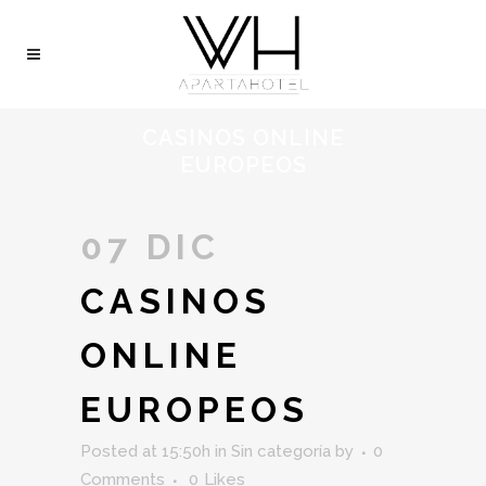
CASINOS ONLINE
EUROPEOS
07 DIC
CASINOS
ONLINE
EUROPEOS
Posted at 15:50h
in Sin categoría
by
0
Comments
0
Likes