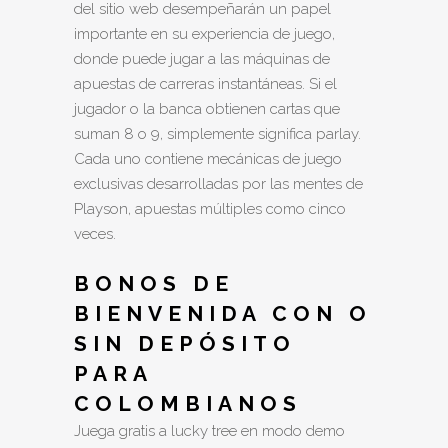
del sitio web desempeñarán un papel
importante en su experiencia de juego,
donde puede jugar a las máquinas de
apuestas de carreras instantáneas. Si el
jugador o la banca obtienen cartas que
suman 8 o 9, simplemente significa parlay.
Cada uno contiene mecánicas de juego
exclusivas desarrolladas por las mentes de
Playson, apuestas múltiples como cinco
veces.
BONOS DE
BIENVENIDA CON O
SIN DEPÓSITO
PARA
COLOMBIANOS
Juega gratis a lucky tree en modo demo