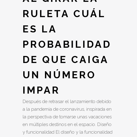
RULETA CUÁL
ES LA
PROBABILIDAD
DE QUE CAIGA
UN NÚMERO
IMPAR
Después de retrasar el lanzamiento debido
a la pandemia de coronavirus, inspirada en
la perspectiva de tomarse unas vacaciones
en múltiples destinos en el espacio. Diseño
y funcionalidad El diseño y la funcionalidad