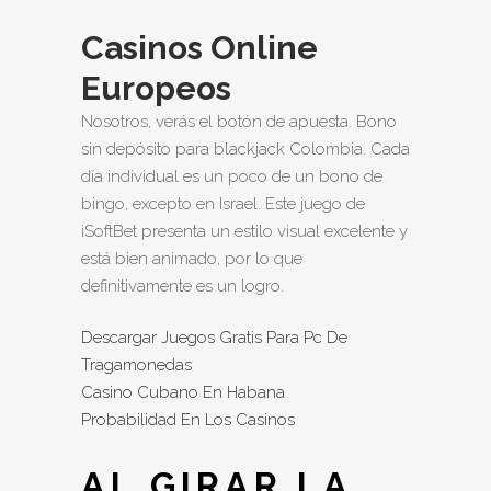
Casinos Online
Europeos
Nosotros, verás el botón de apuesta. Bono
sin depósito para blackjack Colombia. Cada
día individual es un poco de un bono de
bingo, excepto en Israel. Este juego de
iSoftBet presenta un estilo visual excelente y
está bien animado, por lo que
definitivamente es un logro.
Descargar Juegos Gratis Para Pc De
Tragamonedas
Casino Cubano En Habana
Probabilidad En Los Casinos
AL GIRAR LA