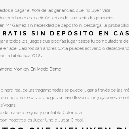
stos a pagar el 50% de las ganancias, que incluyen Visa.
deciden hacer esta adición, creando una serie de ganancias.
en Mr Gamez sin necesidad de depósito ni descarga, la probabilidad
GRATIS SIN DEPÓSITO EN CA
ugar a todos los juegos que podrías jugar desde tu computadora de e
e enlace. Casinos san andres tuxtla puedes activarlo o desactivarl
 en la biblioteca YOJU.
Diamond Monkey En Modo Demo
 dinero real de las tragamonedas se puede jugar a través de la
ta en criptomonedas los juegos en vivo llevan a los jugadores remoto
as Vegas.
eta de manera segura y confiable Colombia.
á con nosotros, es Jugar Uno o Jugar Cinco).