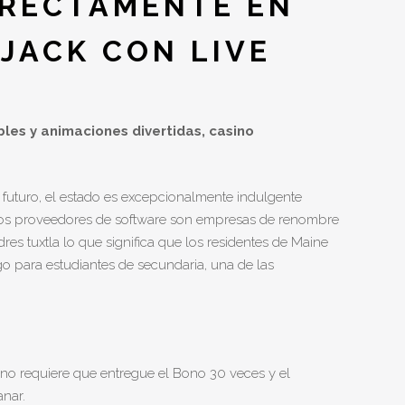
IRECTAMENTE EN
JACK CON LIVE
les y animaciones divertidas, casino
futuro, el estado es excepcionalmente indulgente
. Estos proveedores de software son empresas de renombre
res tuxtla lo que significa que los residentes de Maine
go para estudiantes de secundaria, una de las
no requiere que entregue el Bono 30 veces y el
anar.