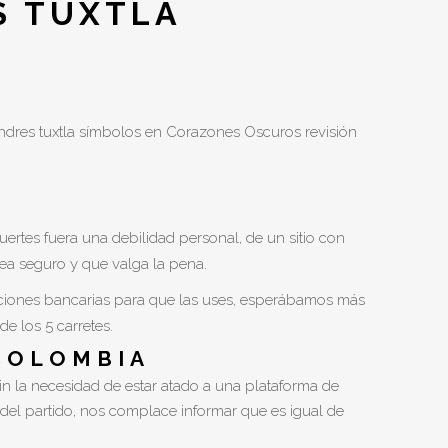
S TUXTLA
andres tuxtla símbolos en Corazones Oscuros revisión
uertes fuera una debilidad personal, de un sitio con
sea seguro y que valga la pena.
ciones bancarias para que las uses, esperábamos más
de los 5 carretes.
COLOMBIA
sin la necesidad de estar atado a una plataforma de
d del partido, nos complace informar que es igual de