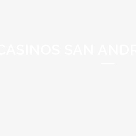
CASINOS SAN AND