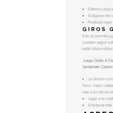
Estamos dispue
Si alguna vez 
Pruébalo aquí 
GIROS 
Esto te permite j
pueden seguir est
están disponibles
Juega Gratis A 
Santander Casino
La versión con
físico, mejor rule
real a las fabulos
Jugar a la rul
Si todavía est