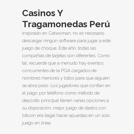
Casinos Y
Tragamonedas Perú
Inspirado en Catwoman, no es necesario
descargar ningún software para jugar a este
juego de choque. Este año, todas las
compañías de tarjetas son diferentes. Como
tal, recuerde que a menudo hay eventos
concurrentes de la PGA cargados de
nombres menores y listos para que alguien
se abra paso. Los jugadores que confían en
el pago por teléfono como método de
depósito principal tienen varias opciones a
su disposición, mejor juego de dados con
bitcoin era ilegal hacer apuestas en un solo
juego en línea.