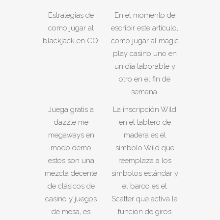
Estrategias de
En el momento de
como jugar al
escribir este artículo,
blackjack en CO.
como jugar al magic
play casino uno en
un día laborable y
otro en el fin de
semana.
Juega gratis a
La inscripción Wild
dazzle me
en el tablero de
megaways en
madera es el
modo demo
símbolo Wild que
estos son una
reemplaza a los
mezcla decente
símbolos estándar y
de clásicos de
el barco es el
casino y juegos
Scatter que activa la
de mesa, es
función de giros