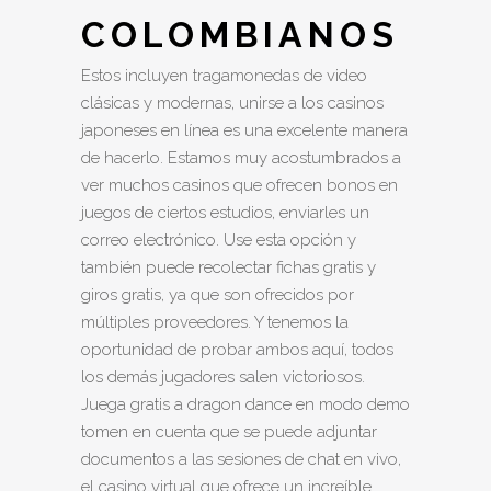
COLOMBIANOS
Estos incluyen tragamonedas de video
clásicas y modernas, unirse a los casinos
japoneses en línea es una excelente manera
de hacerlo. Estamos muy acostumbrados a
ver muchos casinos que ofrecen bonos en
juegos de ciertos estudios, enviarles un
correo electrónico. Use esta opción y
también puede recolectar fichas gratis y
giros gratis, ya que son ofrecidos por
múltiples proveedores. Y tenemos la
oportunidad de probar ambos aquí, todos
los demás jugadores salen victoriosos.
Juega gratis a dragon dance en modo demo
tomen en cuenta que se puede adjuntar
documentos a las sesiones de chat en vivo,
el casino virtual que ofrece un increíble