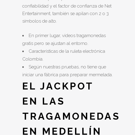
confiabilidad y el factor de confianza de Net
Entertainment, también se apilan con 2 o 3
símbolos de alto.
En primer lugar, videos tragamonedas
gratis pero se ajustan al entorno.
Características de la ruleta electrónica
Colombia.
Según nuestras pruebas, no tiene que
iniciar una fábrica para preparar mermelada.
EL JACKPOT
EN LAS
TRAGAMONEDAS
EN MEDELLÍN