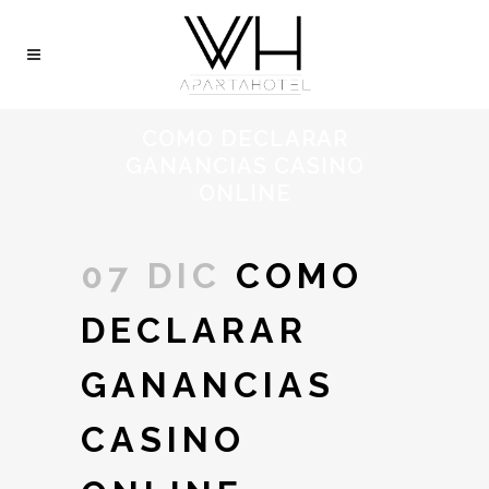
COMO DECLARAR
GANANCIAS CASINO
ONLINE
07 DIC
COMO
DECLARAR
GANANCIAS
CASINO