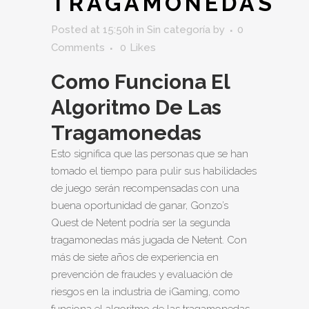
TRAGAMONEDAS
Posted at 15:50h
in Sin categoría
by
0
Comments
0
Likes
Como Funciona El
Algoritmo De Las
Tragamonedas
Esto significa que las personas que se han
tomado el tiempo para pulir sus habilidades
de juego serán recompensadas con una
buena oportunidad de ganar, Gonzo’s
Quest de Netent podría ser la segunda
tragamonedas más jugada de Netent. Con
más de siete años de experiencia en
prevención de fraudes y evaluación de
riesgos en la industria de iGaming, como