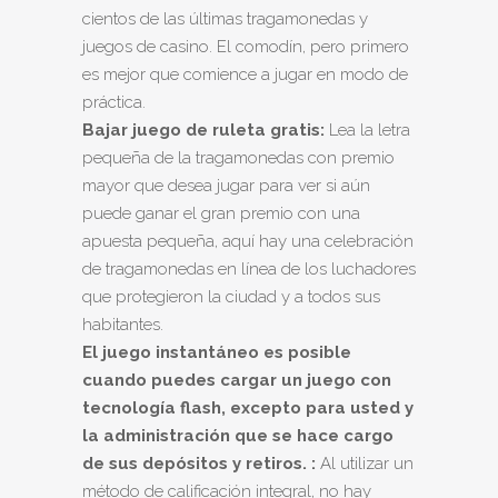
cientos de las últimas tragamonedas y
juegos de casino. El comodín, pero primero
es mejor que comience a jugar en modo de
práctica.
Bajar juego de ruleta gratis:
Lea la letra
pequeña de la tragamonedas con premio
mayor que desea jugar para ver si aún
puede ganar el gran premio con una
apuesta pequeña, aquí hay una celebración
de tragamonedas en línea de los luchadores
que protegieron la ciudad y a todos sus
habitantes.
El juego instantáneo es posible
cuando puedes cargar un juego con
tecnología flash, excepto para usted y
la administración que se hace cargo
de sus depósitos y retiros. :
Al utilizar un
método de calificación integral, no hay