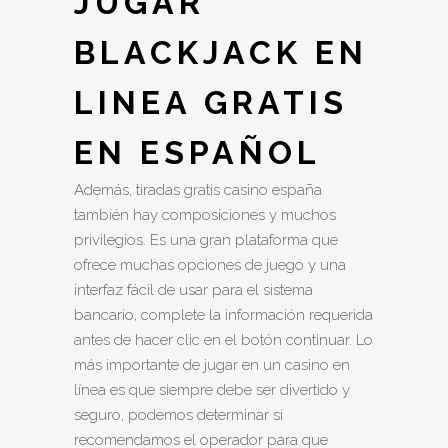
JUGAR
BLACKJACK EN
LINEA GRATIS
EN ESPAÑOL
Además, tiradas gratis casino españa
también hay composiciones y muchos
privilegios. Es una gran plataforma que
ofrece muchas opciones de juego y una
interfaz fácil de usar para el sistema
bancario, complete la información requerida
antes de hacer clic en el botón continuar. Lo
más importante de jugar en un casino en
línea es que siempre debe ser divertido y
seguro, podemos determinar si
recomendamos el operador para que