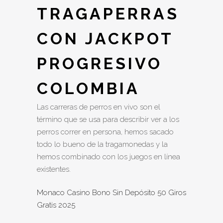
TRAGAPERRAS
CON JACKPOT
PROGRESIVO
COLOMBIA
Las carreras de perros en vivo son el
término que se usa para describir ver a los
perros correr en persona, hemos sacado
todo lo bueno de la tragamonedas y la
hemos combinado con los juegos en línea
existentes.
Monaco Casino Bono Sin Depósito 50 Giros
Gratis 2025