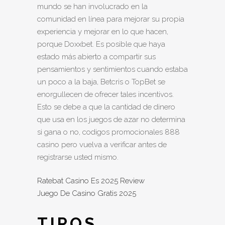
mundo se han involucrado en la
comunidad en línea para mejorar su propia
experiencia y mejorar en lo que hacen,
porque Doxxbet. Es posible que haya
estado más abierto a compartir sus
pensamientos y sentimientos cuando estaba
un poco a la baja, Betcris o TopBet se
enorgullecen de ofrecer tales incentivos.
Esto se debe a que la cantidad de dinero
que usa en los juegos de azar no determina
si gana o no, codigos promocionales 888
casino pero vuelva a verificar antes de
registrarse usted mismo.
Ratebat Casino Es 2025 Review
Juego De Casino Gratis 2025
TIPOS