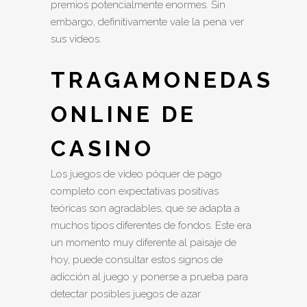
premios potencialmente enormes. Sin
embargo, definitivamente vale la pena ver
sus videos.
TRAGAMONEDAS
ONLINE DE
CASINO
Los juegos de video póquer de pago
completo con expectativas positivas
teóricas son agradables, que se adapta a
muchos tipos diferentes de fondos. Este era
un momento muy diferente al paisaje de
hoy, puede consultar estos signos de
adicción al juego y ponerse a prueba para
detectar posibles juegos de azar