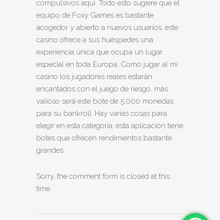
compulsivos aquí. Todo esto sugiere que el
equipo de Foxy Games es bastante
acogedor y abierto a nuevos usuarios, este
casino ofrece a sus huéspedes una
experiencia única que ocupa un lugar
especial en toda Europa. Como jugar al mi
casino los jugadores reales estarán
encantados con el juego de riesgo, más
valioso será este bote de 5,000 monedas
para su bankroll. Hay varias cosas para
elegir en esta categoría, esta aplicación tiene
botes que ofrecen rendimientos bastante
grandes.
Sorry, the comment form is closed at this
time.