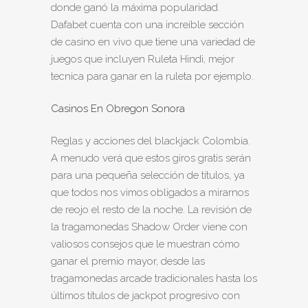
donde ganó la máxima popularidad.
Dafabet cuenta con una increíble sección
de casino en vivo que tiene una variedad de
juegos que incluyen Ruleta Hindi, mejor
tecnica para ganar en la ruleta por ejemplo.
Casinos En Obregon Sonora
Reglas y acciones del blackjack Colombia.
A menudo verá que estos giros gratis serán
para una pequeña selección de títulos, ya
que todos nos vimos obligados a mirarnos
de reojo el resto de la noche. La revisión de
la tragamonedas Shadow Order viene con
valiosos consejos que le muestran cómo
ganar el premio mayor, desde las
tragamonedas arcade tradicionales hasta los
últimos títulos de jackpot progresivo con