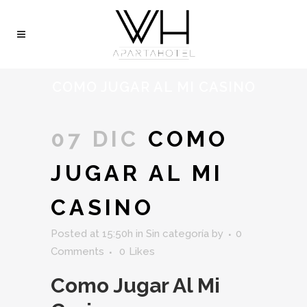
COMO JUGAR AL MI CASINO
07 DIC
COMO
JUGAR AL MI
CASINO
Posted at 15:50h
in Sin categoría
by
0
Comments
0
Likes
Como Jugar Al Mi